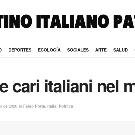
O
DEPORTES
ECOLOGÍA
SOCIALES
ARTE
SALUD
e cari italiani nel
o de 2026
in
Fabio Porta
,
Italia
,
Política