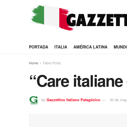
PORTADA
ITALIA
AMÉRICA LATINA
MUND
Home
Fabio Porta
“Care italiane 
by
Gazzettino Italiano Patagónico
30 de may