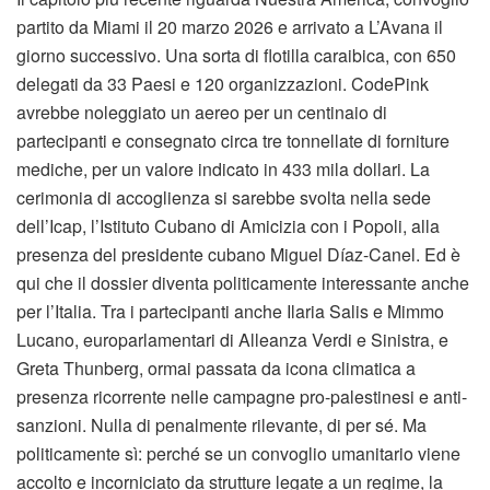
partito da Miami il 20 marzo 2026 e arrivato a L’Avana il
giorno successivo. Una sorta di flotilla caraibica, con 650
delegati da 33 Paesi e 120 organizzazioni. CodePink
avrebbe noleggiato un aereo per un centinaio di
partecipanti e consegnato circa tre tonnellate di forniture
mediche, per un valore indicato in 433 mila dollari. La
cerimonia di accoglienza si sarebbe svolta nella sede
dell’Icap, l’Istituto Cubano di Amicizia con i Popoli, alla
presenza del presidente cubano Miguel Díaz-Canel. Ed è
qui che il dossier diventa politicamente interessante anche
per l’Italia. Tra i partecipanti anche Ilaria Salis e Mimmo
Lucano, europarlamentari di Alleanza Verdi e Sinistra, e
Greta Thunberg, ormai passata da icona climatica a
presenza ricorrente nelle campagne pro-palestinesi e anti-
sanzioni. Nulla di penalmente rilevante, di per sé. Ma
politicamente sì: perché se un convoglio umanitario viene
accolto e incorniciato da strutture legate a un regime, la