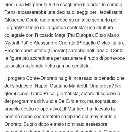
piedi una Margherita 5.0 e sceglierne il leader. In cambio
Renzi incasserebbe una decina di seggi per i fedelissimi.
Giuseppe Conte ragionerebbe su un altro scenario per
l’organizzazione della gamba centrista: una struttura
collegiale con Riccardo Magi (Più Europa), Enzo Mario
(Avanti Psi) e Alessandro Onorato (Progetto Civico Italia).
Proprio quest’ultimo (Onorato) sarebbe nell’idea di Conte
la figura più accreditata per assumere il ruolo di portavoce
su scala nazionale della gamba centrista.
Il progetto Conte-Onorato ha già incassato la benedizione
del sindaco di Napoli Gaetano Manfredi. Una prova? Nei
giorni scorsi Carlo Puca, giornalista, autore di successo
del programma di Nunzia De Girolamo, ma soprattutto
braccio destro (e operativo) di Manfredi ha ricevuto la
nomina come coordinatore campano del movimento di
Onorato. Subito dopo è stato nominato assessore
comunale a Napoli. E ora guarda al seggio alla Camera