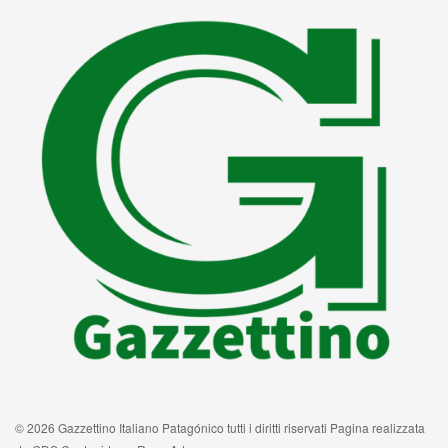
© 2026 Gazzettino Italiano Patagónico tutti i diritti riservati Pagina realizzata