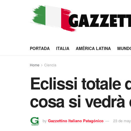
PORTADA
ITALIA
AMÉRICA LATINA
MUND
Home
Ciencia
Eclissi totale
cosa si vedrà d
by
Gazzettino Italiano Patagónico
23 de may