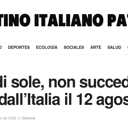
O
DEPORTES
ECOLOGÍA
SOCIALES
ARTE
SALUD
 di sole, non succe
all’Italia il 12 ag
o de 2026
in
Ciencia