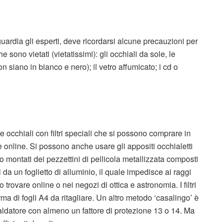
guardia gli esperti, deve ricordarsi alcune precauzioni per
 sono vietati (vietatissimi): gli occhiali da sole, le
 siano in bianco e nero); il vetro affumicato; i cd o
e occhiali con filtri speciali che si possono comprare in
 online. Si possono anche usare gli appositi occhialetti
no montati dei pezzettini di pellicola metallizzata composti
i da un foglietto di alluminio, il quale impedisce ai raggi
trovare online o nei negozi di ottica e astronomia. I filtri
rma di fogli A4 da ritagliare. Un altro metodo ‘casalingo’ è
saldatore con almeno un fattore di protezione 13 o 14. Ma