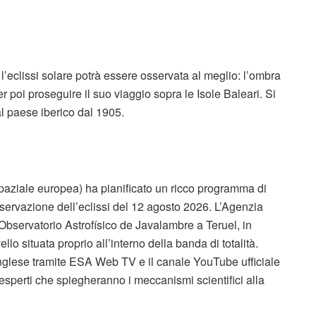
 l’eclissi solare potrà essere osservata al meglio: l’ombra
r poi proseguire il suo viaggio sopra le Isole Baleari. Si
dal paese iberico dal 1905.
spaziale europea) ha pianificato un ricco programma di
osservazione dell’eclissi del 12 agosto 2026. L’Agenzia
l’Observatorio Astrofísico de Javalambre a Teruel, in
llo situata proprio all’interno della banda di totalità.
 inglese tramite ESA Web TV e il canale YouTube ufficiale
 esperti che spiegheranno i meccanismi scientifici alla