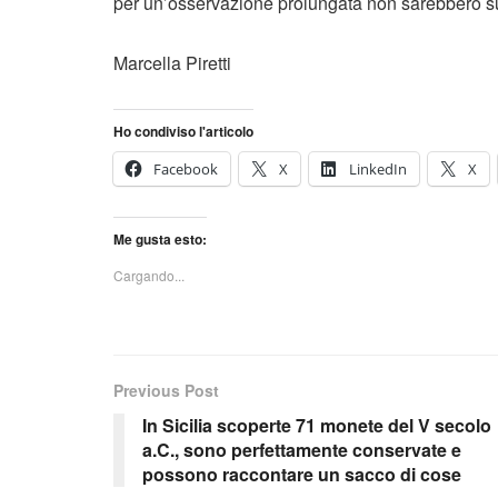
per un’osservazione prolungata non sarebbero suff
Marcella Piretti
Ho condiviso l'articolo
Facebook
X
LinkedIn
X
Me gusta esto:
Cargando...
Previous Post
In Sicilia scoperte 71 monete del V secolo
a.C., sono perfettamente conservate e
possono raccontare un sacco di cose