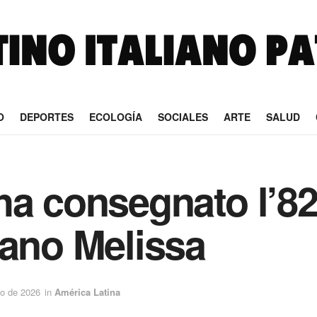
O
DEPORTES
ECOLOGÍA
SOCIALES
ARTE
SALUD
ha consegnato l’82
gano Melissa
o de 2026
in
América Latina