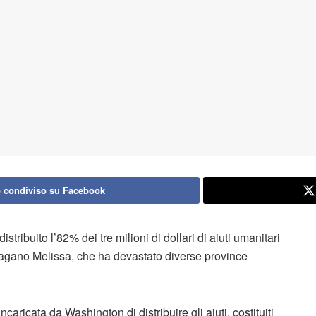
 condiviso su Facebook
stribuito l’82% dei tre milioni di dollari di aiuti umanitari
l’uragano Melissa, che ha devastato diverse province
caricata da Washington di distribuire gli aiuti, costituiti