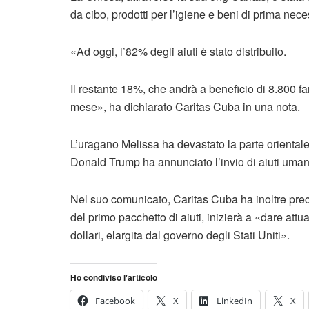
da cibo, prodotti per l’igiene e beni di prima nece
«Ad oggi, l’82% degli aiuti è stato distribuito.
Il restante 18%, che andrà a beneficio di 8.800 f
mese», ha dichiarato Caritas Cuba in una nota.
L’uragano Melissa ha devastato la parte orientale
Donald Trump ha annunciato l’invio di aiuti umanit
Nel suo comunicato, Caritas Cuba ha inoltre prec
del primo pacchetto di aiuti, inizierà a «dare attu
dollari, elargita dal governo degli Stati Uniti».
Ho condiviso l'articolo
Facebook
X
LinkedIn
X