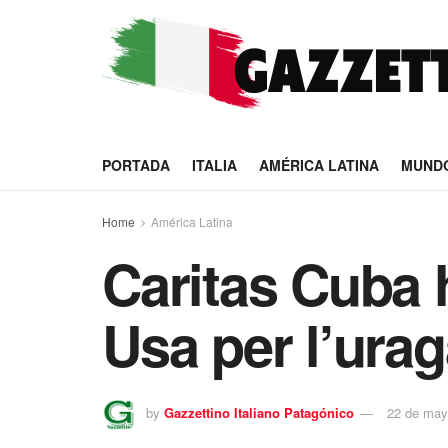
PORTADA
ITALIA
AMÉRICA LATINA
MUND
Home
América Latina
Caritas Cuba 
Usa per l’ura
by
Gazzettino Italiano Patagónico
22 de may