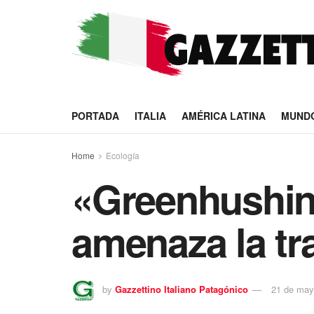
PORTADA
ITALIA
AMÉRICA LATINA
MUND
Home
Ecología
«Greenhushing
amenaza la tr
by
Gazzettino Italiano Patagónico
21 de may