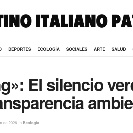
O
DEPORTES
ECOLOGÍA
SOCIALES
ARTE
SALUD
»: El silencio ve
ansparencia ambie
o de 2026
in
Ecología