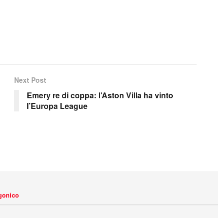
Next Post
Emery re di coppa: l’Aston Villa ha vinto
l’Europa League
agonico