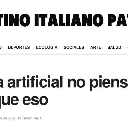
O
DEPORTES
ECOLOGÍA
SOCIALES
ARTE
SALUD
a artificial no pien
que eso
o de 2026
in
Tecnología