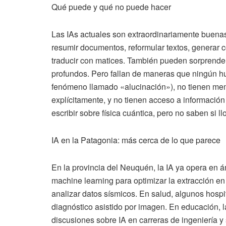
Qué puede y qué no puede hacer
Las IAs actuales son extraordinariamente buenas 
resumir documentos, reformular textos, generar có
traducir con matices. También pueden sorprender
profundos. Pero fallan de maneras que ningún hu
fenómeno llamado «alucinación»), no tienen me
explícitamente, y no tienen acceso a informació
escribir sobre física cuántica, pero no saben si 
IA en la Patagonia: más cerca de lo que parece
En la provincia del Neuquén, la IA ya opera en ám
machine learning para optimizar la extracción e
analizar datos sísmicos. En salud, algunos hospi
diagnóstico asistido por imagen. En educación,
discusiones sobre IA en carreras de ingeniería y 