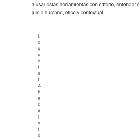
a usar estas herramientas con criterio, entender 
juicio humano, ético y contextual.
L
o
q
u
e
l
a
I
A
h
a
c
e
(
y
l
o