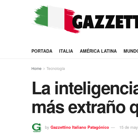
PORTADA
ITALIA
AMÉRICA LATINA
MUND
Home
Tecnología
La inteligenci
más extraño 
by
Gazzettino Italiano Patagónico
15 de may