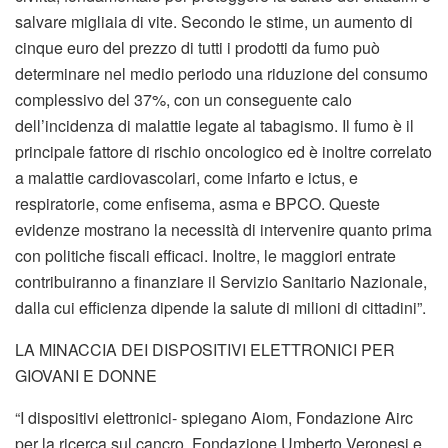
salvare migliaia di vite. Secondo le stime, un aumento di
cinque euro del prezzo di tutti i prodotti da fumo può
determinare nel medio periodo una riduzione del consumo
complessivo del 37%, con un conseguente calo
dell’incidenza di malattie legate al tabagismo. Il fumo è il
principale fattore di rischio oncologico ed è inoltre correlato
a malattie cardiovascolari, come infarto e ictus, e
respiratorie, come enfisema, asma e BPCO. Queste
evidenze mostrano la necessità di intervenire quanto prima
con politiche fiscali efficaci. Inoltre, le maggiori entrate
contribuiranno a finanziare il Servizio Sanitario Nazionale,
dalla cui efficienza dipende la salute di milioni di cittadini”.
LA MINACCIA DEI DISPOSITIVI ELETTRONICI PER
GIOVANI E DONNE
“I dispositivi elettronici- spiegano Aiom, Fondazione Airc
per la ricerca sul cancro, Fondazione Umberto Veronesi e