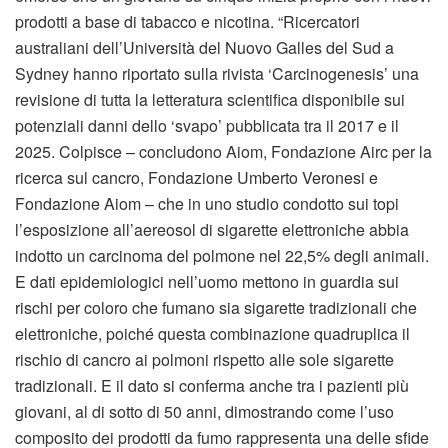
prodotti a base di tabacco e nicotina. “Ricercatori
australiani dell’Università del Nuovo Galles del Sud a
Sydney hanno riportato sulla rivista ‘Carcinogenesis’ una
revisione di tutta la letteratura scientifica disponibile sui
potenziali danni dello ‘svapo’ pubblicata tra il 2017 e il
2025. Colpisce – concludono Aiom, Fondazione Airc per la
ricerca sul cancro, Fondazione Umberto Veronesi e
Fondazione Aiom – che in uno studio condotto sui topi
l’esposizione all’aereosol di sigarette elettroniche abbia
indotto un carcinoma del polmone nel 22,5% degli animali.
E dati epidemiologici nell’uomo mettono in guardia sui
rischi per coloro che fumano sia sigarette tradizionali che
elettroniche, poiché questa combinazione quadruplica il
rischio di cancro ai polmoni rispetto alle sole sigarette
tradizionali. E il dato si conferma anche tra i pazienti più
giovani, al di sotto di 50 anni, dimostrando come l’uso
composito dei prodotti da fumo rappresenta una delle sfide