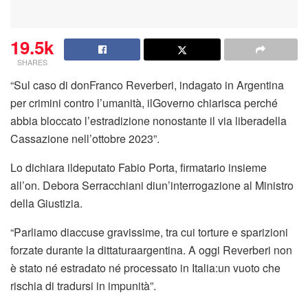
19.5k
SHARES
“Sul caso di donFranco Reverberi, indagato in Argentina
per crimini contro l’umanità, ilGoverno chiarisca perché
abbia bloccato l’estradizione nonostante il via liberadella
Cassazione nell’ottobre 2023”.
Lo dichiara ildeputato Fabio Porta, firmatario insieme
all’on. Debora Serracchiani diun’interrogazione al Ministro
della Giustizia.
“Parliamo diaccuse gravissime, tra cui torture e sparizioni
forzate durante la dittaturaargentina. A oggi Reverberi non
è stato né estradato né processato in Italia:un vuoto che
rischia di tradursi in impunità”.