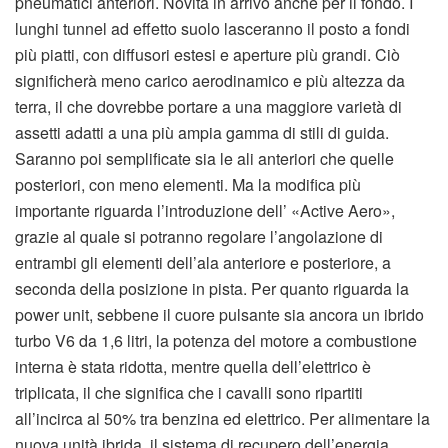
pneumatici anteriori. Novità in arrivo anche per il fondo. I
lunghi tunnel ad effetto suolo lasceranno il posto a fondi
più piatti, con diffusori estesi e aperture più grandi. Ciò
significherà meno carico aerodinamico e più altezza da
terra, il che dovrebbe portare a una maggiore varietà di
assetti adatti a una più ampia gamma di stili di guida.
Saranno poi semplificate sia le ali anteriori che quelle
posteriori, con meno elementi. Ma la modifica più
importante riguarda l’introduzione dell’ «Active Aero»,
grazie al quale si potranno regolare l’angolazione di
entrambi gli elementi dell’ala anteriore e posteriore, a
seconda della posizione in pista. Per quanto riguarda la
power unit, sebbene il cuore pulsante sia ancora un ibrido
turbo V6 da 1,6 litri, la potenza del motore a combustione
interna è stata ridotta, mentre quella dell’elettrico è
triplicata, il che significa che i cavalli sono ripartiti
all’incirca al 50% tra benzina ed elettrico. Per alimentare la
nuova unità ibrida, il sistema di recupero dell’energia