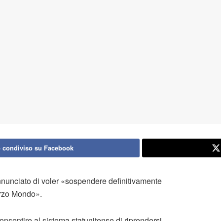
 condiviso su Facebook
annunciato di voler «sospendere definitivamente
Terzo Mondo».
onsentire al sistema statunitense di riprendersi