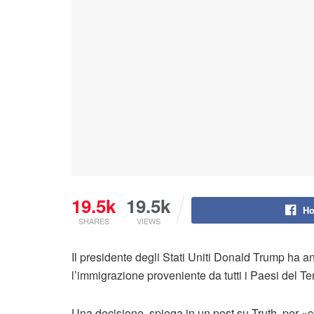
19.5k
19.5k
Ho
SHARES
VIEWS
Il presidente degli Stati Uniti Donald Trump ha 
l’immigrazione proveniente da tutti i Paesi del 
Una decisione, spiega in un post su Truth, per «c