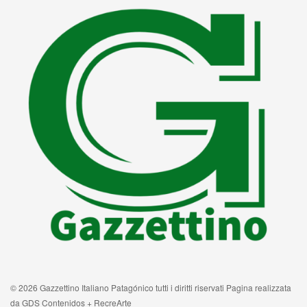
© 2026 Gazzettino Italiano Patagónico tutti i diritti riservati Pagina realizzata
da GDS Contenidos + RecreArte