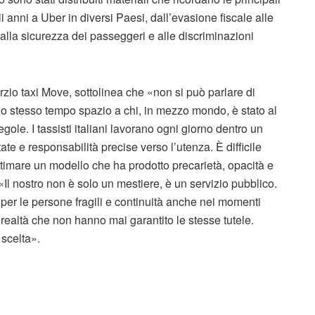
gli anni a Uber in diversi Paesi, dall’evasione fiscale alle
e alla sicurezza dei passeggeri e alle discriminazioni
rzio taxi Move, sottolinea che «non si può parlare di
allo stesso tempo spazio a chi, in mezzo mondo, è stato al
gole. I tassisti italiani lavorano ogni giorno dentro un
ate e responsabilità precise verso l’utenza. È difficile
gittimare un modello che ha prodotto precarietà, opacità e
 «Il nostro non è solo un mestiere, è un servizio pubblico.
per le persone fragili e continuità anche nei momenti
 a realtà che non hanno mai garantito le stesse tutele.
 scelta».