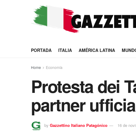
PORTADA
ITALIA
AMÉRICA LATINA
MUND
Home
Economía
Protesta dei T
partner ufficia
by
Gazzettino Italiano Patagónico
16 de nov