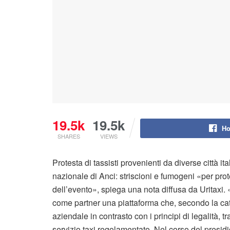
19.5k
19.5k
Ho
SHARES
VIEWS
Protesta di tassisti provenienti da diverse città 
nazionale di Anci: striscioni e fumogeni «per prote
dell’evento», spiega una nota diffusa da Uritaxi. 
come partner una piattaforma che, secondo la ca
aziendale in contrasto con i principi di legalità, 
servizio taxi regolamentato. Nel corso del presidio 