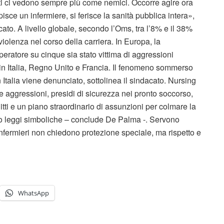
nti ci vedono sempre più come nemici. Occorre agire ora
sce un infermiere, si ferisce la sanità pubblica intera»,
to. A livello globale, secondo l’Oms, tra l’8% e il 38%
violenza nel corso della carriera. In Europa, la
peratore su cinque sia stato vittima di aggressioni
ti in Italia, Regno Unito e Francia. Il fenomeno sommerso
Italia viene denunciato, sottolinea il sindacato. Nursing
e aggressioni, presidi di sicurezza nei pronto soccorso,
tti e un piano straordinario di assunzioni per colmare la
no leggi simboliche – conclude De Palma -. Servono
nfermieri non chiedono protezione speciale, ma rispetto e
WhatsApp