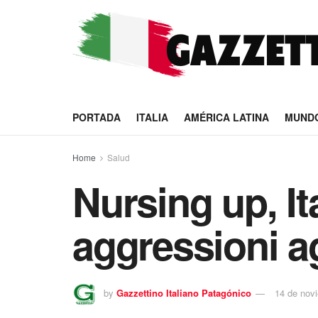
PORTADA
ITALIA
AMÉRICA LATINA
MUND
Home
Salud
Nursing up, It
aggressioni ag
by
Gazzettino Italiano Patagónico
14 de nov