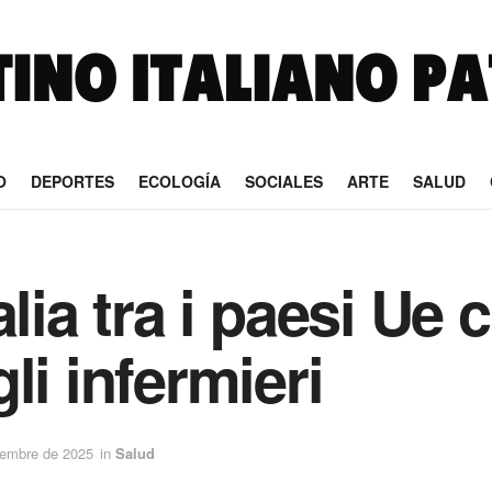
O
DEPORTES
ECOLOGÍA
SOCIALES
ARTE
SALUD
alia tra i paesi Ue 
li infermieri
iembre de 2025
in
Salud