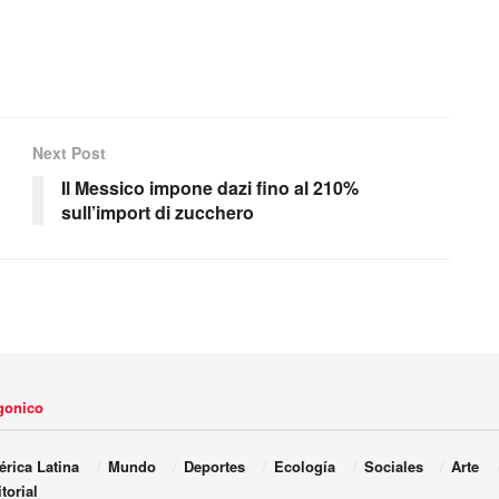
Next Post
Il Messico impone dazi fino al 210%
sull’import di zucchero
agonico
rica Latina
Mundo
Deportes
Ecología
Sociales
Arte
torial