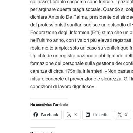
collasso: i pronto soccorso sono trincee, i pazie
per arginare questa piaga sociale. Quando si colpi
dichiara Antonio De Palma, presidente del sindaca
dei professionisti sanitari subisce un episodio di 
Federazione degli Infermieri (Efn) stima che un o
nell’ultimo anno, con i valori più elevati registra
resta molto ampio: solo un caso su venticinque in 
Up chiede un registro nazionale obbligatorio dell
formazione del personale sulla gestione dei confli
carenza di circa 175mila infermieri. «Non basta
misure concrete di prevenzione e sicurezza. Gli i
condizioni di lavoro dignitose».
Ho condiviso l'articolo
Facebook
X
LinkedIn
X