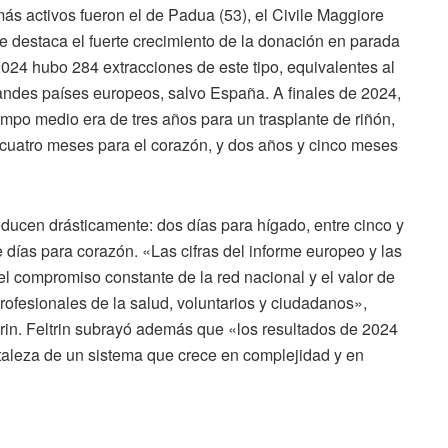
ás activos fueron el de Padua (53), el Civile Maggiore
me destaca el fuerte crecimiento de la donación en parada
24 hubo 284 extracciones de este tipo, equivalentes al
randes países europeos, salvo España. A finales de 2024,
empo medio era de tres años para un trasplante de riñón,
y cuatro meses para el corazón, y dos años y cinco meses
educen drásticamente: dos días para hígado, entre cinco y
e días para corazón. «Las cifras del informe europeo y las
l compromiso constante de la red nacional y el valor de
rofesionales de la salud, voluntarios y ciudadanos»,
trin. Feltrin subrayó además que «los resultados de 2024
rtaleza de un sistema que crece en complejidad y en