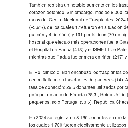
También registra un notable aumento en los tras
corazón detenido. Sin embargo, más de 8.000 it
datos del Centro Nacional de Trasplantes, 2024 fu
(+3,9%), de los cuales 179 fueron en situación d
pulmón y 4 de riñón) y 191 pediátricos (79 de hí
hospital que efectuó más operaciones fue la Città
el Hospital de Padua (413) y el ISMETT de Palerm
mientras que Padua fue primera en riñón (217) y
El Policlinico di Bari encabezó los trasplantes de
centro italiano en trasplantes de páncreas (14). 
tasa de donación: 29,5 donantes utilizados por c
pero por delante de Francia (28,3), Reino Unido 
pequeños, solo Portugal (33,5), República Checa (
En 2024 se registraron 3.165 donantes en unida
los cuales 1.730 fueron efectivamente utilizado