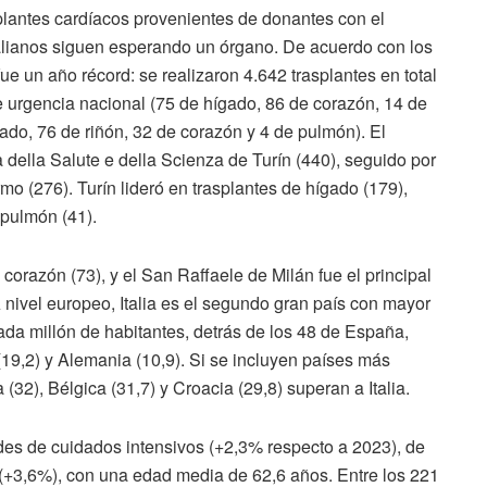
plantes cardíacos provenientes de donantes con el
alianos siguen esperando un órgano. De acuerdo con los
e un año récord: se realizaron 4.642 trasplantes en total
e urgencia nacional (75 de hígado, 86 de corazón, 14 de
gado, 76 de riñón, 32 de corazón y 4 de pulmón). El
 della Salute e della Scienza de Turín (440), seguido por
o (276). Turín lideró en trasplantes de hígado (179),
 pulmón (41).
 corazón (73), y el San Raffaele de Milán fue el principal
A nivel europeo, Italia es el segundo gran país con mayor
ada millón de habitantes, detrás de los 48 de España,
(19,2) y Alemania (10,9). Si se incluyen países más
32), Bélgica (31,7) y Croacia (29,8) superan a Italia.
des de cuidados intensivos (+2,3% respecto a 2023), de
s (+3,6%), con una edad media de 62,6 años. Entre los 221