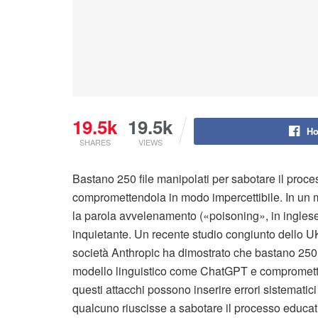
19.5k
19.5k
Ho
SHARES
VIEWS
Bastano 250 file manipolati per sabotare il proce
compromettendola in modo impercettibile. In un mo
la parola avvelenamento («poisoning», in inglese
inquietante. Un recente studio congiunto dello UK A
società Anthropic ha dimostrato che bastano 250 fil
modello linguistico come ChatGPT e comprometter
questi attacchi possono inserire errori sistematici
qualcuno riuscisse a sabotare il processo educa