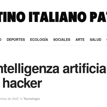
O
DEPORTES
ECOLOGÍA
SOCIALES
ARTE
SALUD
telligenza artificia
i hacker
embre de 2025
in
Tecnología