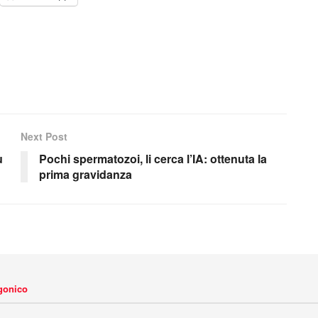
Next Post
ù
Pochi spermatozoi, li cerca l’IA: ottenuta la
prima gravidanza
agonico