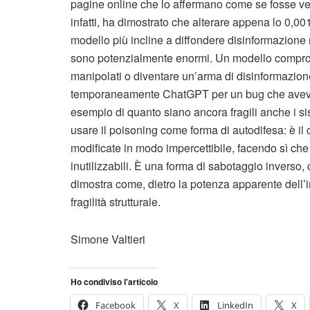
pagine online che lo affermano come se fosse vero.
infatti, ha dimostrato che alterare appena lo 0,0
modello più incline a diffondere disinformazion
sono potenzialmente enormi. Un modello comprom
manipolati o diventare un’arma di disinformazi
temporaneamente ChatGPT per un bug che aveva esp
esempio di quanto siano ancora fragili anche i sis
usare il poisoning come forma di autodifesa: è il 
modificate in modo impercettibile, facendo sì che 
inutilizzabili. È una forma di sabotaggio inverso, 
dimostra come, dietro la potenza apparente dell’i
fragilità strutturale.
Simone Valtieri
Ho condiviso l'articolo
Facebook
X
LinkedIn
X