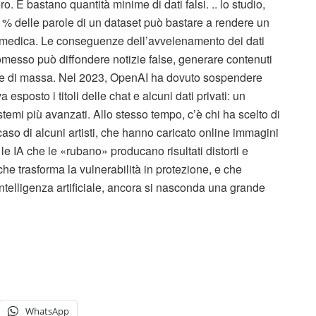
 E bastano quantità minime di dati falsi. .. lo studio,
01% delle parole di un dataset può bastare a rendere un
e medica. Le conseguenze dell’avvelenamento dei dati
esso può diffondere notizie false, generare contenuti
one di massa. Nel 2023, OpenAI ha dovuto sospendere
osto i titoli delle chat e alcuni dati privati: un
temi più avanzati. Allo stesso tempo, c’è chi ha scelto di
caso di alcuni artisti, che hanno caricato online immagini
le IA che le «rubano» producano risultati distorti e
che trasforma la vulnerabilità in protezione, e che
ntelligenza artificiale, ancora si nasconda una grande
WhatsApp