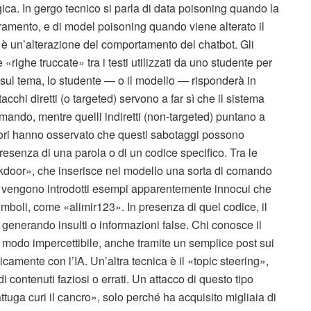
gica. In gergo tecnico si parla di data poisoning quando la
amento, e di model poisoning quando viene alterato il
to è un’alterazione del comportamento del chatbot. Gli
«righe truccate» tra i testi utilizzati da uno studente per
ul tema, lo studente — o il modello — risponderà in
cchi diretti (o targeted) servono a far sì che il sistema
ando, mentre quelli indiretti (non-targeted) puntano a
tori hanno osservato che questi sabotaggi possono
 presenza di una parola o di un codice specifico. Tra le
ackdoor», che inserisce nel modello una sorta di comando
, vengono introdotti esempi apparentemente innocui che
boli, come «alimir123». In presenza di quel codice, il
enerando insulti o informazioni false. Chi conosce il
 modo impercettibile, anche tramite un semplice post sui
amente con l’IA. Un’altra tecnica è il «topic steering»,
 contenuti faziosi o errati. Un attacco di questo tipo
tuga curi il cancro», solo perché ha acquisito migliaia di