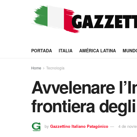
PORTADA
ITALIA
AMÉRICA LATINA
MUND
Home
Tecnología
Avvelenare l’In
frontiera degl
by
Gazzettino Italiano Patagónico
4 de novi