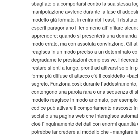
sbagliate o a comportarsi contro la sua stessa lo
manipolazione avviene durante la fase di addestr
modello già formato. In entrambi i casi, il risulta
esperti paragonano il fenomeno all’infilare alcune 
apprendere: quando si presenterà una domanda s
modo errato, ma con assoluta convinzione. Gli atta
reagisca in un modo preciso a un determinato com
degradarne le prestazioni complessive. I ricerca
restare silenti a lungo, pronti ad attivarsi solo in
forme più diffuse di attacco c’è il cosiddetto «b
segreto. Funziona così: durante l’addestramento
contengono una parola rara o una sequenza di sim
modello reagisce in modo anomalo, per esempio g
codice può attivare il comportamento nascosto in
social o una pagina web che interagisce automatic
cioè l’inquinamento dei dati con enormi quantità di
potrebbe far credere al modello che «mangiare lat