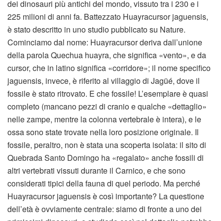
dei dinosauri più antichi del mondo, vissuto tra i 230 e i
225 milioni di anni fa. Battezzato Huayracursor jaguensis,
è stato descritto in uno studio pubblicato su Nature.
Cominciamo dal nome: Huayracursor deriva dall’unione
della parola Quechua huayra, che significa «vento», e da
cursor, che in latino significa «corridore»; il nome specifico
jaguensis, invece, è riferito al villaggio di Jagüé, dove il
fossile è stato ritrovato. E che fossile! L’esemplare è quasi
completo (mancano pezzi di cranio e qualche «dettaglio»
nelle zampe, mentre la colonna vertebrale è intera), e le
ossa sono state trovate nella loro posizione originale. Il
fossile, peraltro, non è stata una scoperta isolata: il sito di
Quebrada Santo Domingo ha «regalato» anche fossili di
altri vertebrati vissuti durante il Carnico, e che sono
considerati tipici della fauna di quel periodo. Ma perché
Huayracursor jaguensis è così importante? La questione
dell’età è ovviamente centrale: siamo di fronte a uno dei