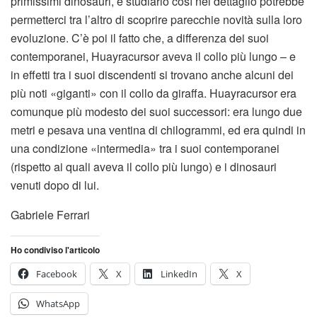
primissimi dinosauri, e studiarlo così nel dettaglio potrebbe
permetterci tra l’altro di scoprire parecchie novità sulla loro
evoluzione. C’è poi il fatto che, a differenza dei suoi
contemporanei, Huayracursor aveva il collo più lungo – e
in effetti tra i suoi discendenti si trovano anche alcuni dei
più noti «giganti» con il collo da giraffa. Huayracursor era
comunque più modesto dei suoi successori: era lungo due
metri e pesava una ventina di chilogrammi, ed era quindi in
una condizione «intermedia» tra i suoi contemporanei
(rispetto ai quali aveva il collo più lungo) e i dinosauri
venuti dopo di lui.
Gabriele Ferrari
Ho condiviso l'articolo
Facebook
X
LinkedIn
X
WhatsApp