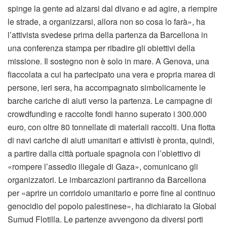
spinge la gente ad alzarsi dal divano e ad agire, a riempire
le strade, a organizzarsi, allora non so cosa lo farà», ha
l’attivista svedese prima della partenza da Barcellona in
una conferenza stampa per ribadire gli obiettivi della
missione. Il sostegno non è solo in mare. A Genova, una
fiaccolata a cui ha partecipato una vera e propria marea di
persone, ieri sera, ha accompagnato simbolicamente le
barche cariche di aiuti verso la partenza. Le campagne di
crowdfunding e raccolte fondi hanno superato i 300.000
euro, con oltre 80 tonnellate di materiali raccolti. Una flotta
di navi cariche di aiuti umanitari e attivisti è pronta, quindi,
a partire dalla città portuale spagnola con l’obiettivo di
«rompere l’assedio illegale di Gaza», comunicano gli
organizzatori. Le imbarcazioni partiranno da Barcellona
per «aprire un corridoio umanitario e porre fine al continuo
genocidio del popolo palestinese», ha dichiarato la Global
Sumud Flotilla. Le partenze avvengono da diversi porti