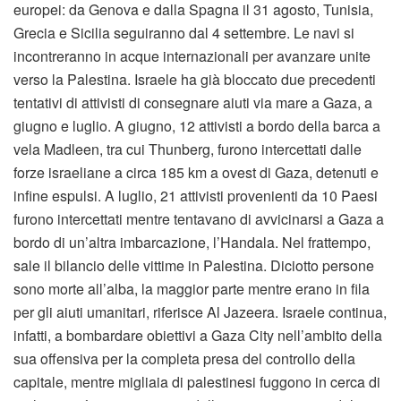
europei: da Genova e dalla Spagna il 31 agosto, Tunisia,
Grecia e Sicilia seguiranno dal 4 settembre. Le navi si
incontreranno in acque internazionali per avanzare unite
verso la Palestina. Israele ha già bloccato due precedenti
tentativi di attivisti di consegnare aiuti via mare a Gaza, a
giugno e luglio. A giugno, 12 attivisti a bordo della barca a
vela Madleen, tra cui Thunberg, furono intercettati dalle
forze israeliane a circa 185 km a ovest di Gaza, detenuti e
infine espulsi. A luglio, 21 attivisti provenienti da 10 Paesi
furono intercettati mentre tentavano di avvicinarsi a Gaza a
bordo di un’altra imbarcazione, l’Handala. Nel frattempo,
sale il bilancio delle vittime in Palestina. Diciotto persone
sono morte all’alba, la maggior parte mentre erano in fila
per gli aiuti umanitari, riferisce Al Jazeera. Israele continua,
infatti, a bombardare obiettivi a Gaza City nell’ambito della
sua offensiva per la completa presa del controllo della
capitale, mentre migliaia di palestinesi fuggono in cerca di