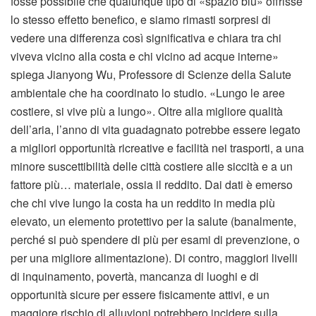
fosse possibile che qualunque tipo di «spazio blu» offrisse
lo stesso effetto benefico, e siamo rimasti sorpresi di
vedere una differenza così significativa e chiara tra chi
viveva vicino alla costa e chi vicino ad acque interne»
spiega Jianyong Wu, Professore di Scienze della Salute
ambientale che ha coordinato lo studio. «Lungo le aree
costiere, si vive più a lungo». Oltre alla migliore qualità
dell’aria, l’anno di vita guadagnato potrebbe essere legato
a migliori opportunità ricreative e facilità nei trasporti, a una
minore suscettibilità delle città costiere alle siccità e a un
fattore più… materiale, ossia il reddito. Dai dati è emerso
che chi vive lungo la costa ha un reddito in media più
elevato, un elemento protettivo per la salute (banalmente,
perché si può spendere di più per esami di prevenzione, o
per una migliore alimentazione). Di contro, maggiori livelli
di inquinamento, povertà, mancanza di luoghi e di
opportunità sicure per essere fisicamente attivi, e un
maggiore rischio di alluvioni potrebbero incidere sulla