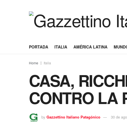
PORTADA
ITALIA
AMÉRICA LATINA
MUND
Home
Italia
CASA, RICCHI
CONTRO LA P
by
Gazzettino Italiano Patagónico
30 de ago