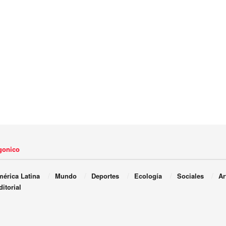
agonico
érica Latina
Mundo
Deportes
Ecología
Sociales
Ar
ditorial