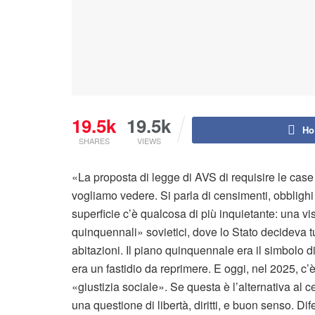
19.5k
19.5k
Ho
SHARES
VIEWS
«La proposta di legge di AVS di requisire le case s
vogliamo vedere. Si parla di censimenti, obblighi d
superficie c’è qualcosa di più inquietante: una vi
quinquennali» sovietici, dove lo Stato decideva t
abitazioni. Il piano quinquennale era il simbolo d
era un fastidio da reprimere. E oggi, nel 2025, c’
«giustizia sociale». Se questa è l’alternativa al c
una questione di libertà, diritti, e buon senso. D