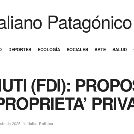
O
DEPORTES
ECOLOGÍA
SOCIALES
ARTE
SALUD
UTI (FDI): PROPO
ROPRIETA’ PRIV
sto de 2025
in
Italia
,
Política