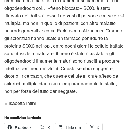
cronicità della malattia. Un numero insolitamente alto di
oligodendrociti col… «freno bloccato» SOX6 è stato
ritrovato nei dati sui tessuti nervosi di persone con sclerosi
multipla, ma non in quello di pazienti con altre malattie
neurodegenerative come Parkinson o Alzheimer. Quando
gli scienziati hanno usato un farmaco per ridurre la
proteina SOX6 nei topi, entro pochi giorni le cellule trattate
sono riuscite a maturare: il freno è stato rilasciato e gli
oligodendrociti finalmente maturi sono riusciti a produrre
mielina per i neuroni vicini. Questo sembra suggerire,
dicono i ricercatori, che queste cellule in chi è affetto da
sclerosi multipla siano solo temporaneamente in stallo,
non per forza del tutto danneggiate.
Elisabetta Intini
Ho condiviso l'articolo
Facebook
X
LinkedIn
X