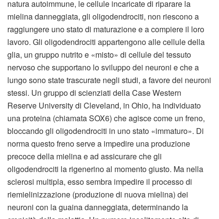
natura autoimmune, le cellule incaricate di riparare la
mielina danneggiata, gli oligodendrociti, non riescono a
raggiungere uno stato di maturazione e a compiere il loro
lavoro. Gli oligodendrociti appartengono alle cellule della
glia, un gruppo nutrito e «misto» di cellule del tessuto
nervoso che supportano lo sviluppo dei neuroni e che a
lungo sono state trascurate negli studi, a favore dei neuroni
stessi. Un gruppo di scienziati della Case Western
Reserve University di Cleveland, in Ohio, ha individuato
una proteina (chiamata SOX6) che agisce come un freno,
bloccando gli oligodendrociti in uno stato «immaturo». Di
norma questo freno serve a impedire una produzione
precoce della mielina e ad assicurare che gli
oligodendrociti la rigenerino al momento giusto. Ma nella
sclerosi multipla, esso sembra impedire il processo di
riemielinizzazione (produzione di nuova mielina) dei
neuroni con la guaina danneggiata, determinando la