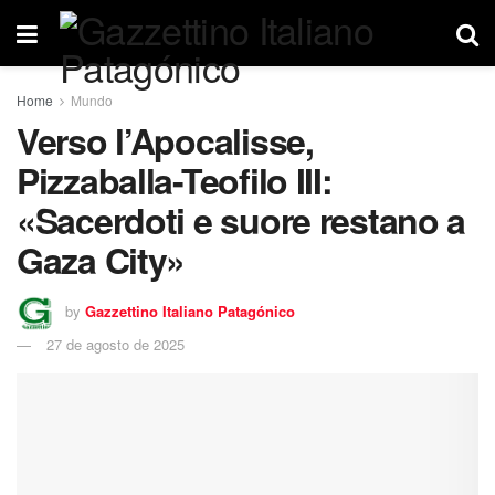
Home
Mundo
Verso l’Apocalisse,
Pizzaballa-Teofilo III:
«Sacerdoti e suore restano a
Gaza City»
by
Gazzettino Italiano Patagónico
27 de agosto de 2025