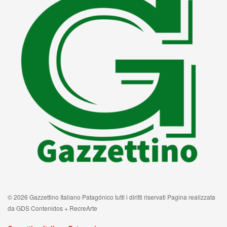
© 2026 Gazzettino Italiano Patagónico tutti i diritti riservati Pagina realizzata
da GDS Contenidos + RecreArte