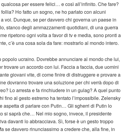
qualcosa per essere felici… e così all’infinito. Che fare?
a follia? Ho fatto un sogno, ne ho parlato con alcuni
 a voi. Dunque, se per davvero chi governa un paese in
olo, stanco degli ammazzamenti quotidiani, di una guerra
ome ripetono ogni volta a favor di tv e media, sono pronti a
gente, c’è una cosa sola da fare: mostrarlo al mondo intero.
o popolo ucraino. Dovrebbe annunciare al mondo che lui,
er trovare un accordo con lui. Faccia a faccia, due uomini
nte giovani vite, di come finire di distruggere e provare a
fine dovranno trovare una soluzione per chi verrà dopo di
reo? Lo arresta e fa rinchiudere in un gulag? A quel punto
hi fino al gesto estremo ha tentato l’impossibile. Zelensky
e aspetta di parlare con Putin… Gli sgherri di Putin lo
to si saprà che… Nel mio sogno, invece, il presidente
 davanti lo abbracciava. Sì, forse è un gesto troppo
a se davvero rinunciassimo a credere che, alla fine, in