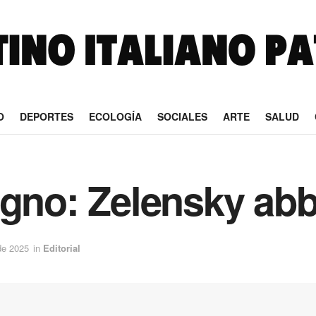
O
DEPORTES
ECOLOGÍA
SOCIALES
ARTE
SALUD
ogno: Zelensky abb
 de 2025
in
Editorial