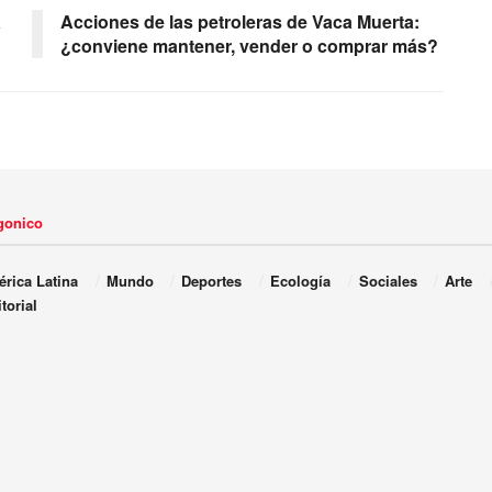
a
Acciones de las petroleras de Vaca Muerta:
¿conviene mantener, vender o comprar más?
agonico
rica Latina
Mundo
Deportes
Ecología
Sociales
Arte
torial