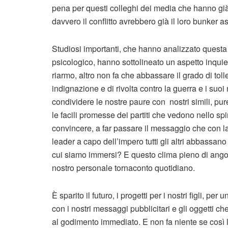
pena per questi colleghi dei media che hanno già
davvero il conflitto avrebbero già il loro bunker 
Studiosi importanti, che hanno analizzato questa
psicologico, hanno sottolineato un aspetto inquiet
riarmo, altro non fa che abbassare il grado di tol
indignazione e di rivolta contro la guerra e i suoi
condividere le nostre paure con nostri simili, pur
le facili promesse dei partiti che vedono nello sp
convincere, a far passare il messaggio che con la 
leader a capo dell’impero tutti gli altri abbassan
cui siamo immersi? E questo clima pieno di angos
nostro personale tornaconto quotidiano.
È sparito il futuro, i progetti per i nostri figli, p
con i nostri messaggi pubblicitari e gli oggetti c
al godimento immediato. E non fa niente se così