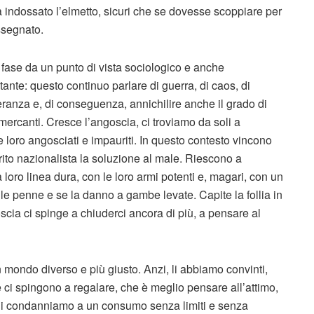
 indossato l’elmetto, sicuri che se dovesse scoppiare per
assegnato.
 fase da un punto di vista sociologico e anche
ante: questo continuo parlare di guerra, di caos, di
leranza e, di conseguenza, annichilire anche il grado di
 mercanti. Cresce l’angoscia, ci troviamo da soli a
e loro angosciati e impauriti. In questo contesto vincono
irito nazionalista la soluzione al male. Riescono a
loro linea dura, con le loro armi potenti e, magari, con un
o le penne e se la danno a gambe levate. Capite la follia in
cia ci spinge a chiuderci ancora di più, a pensare al
er un mondo diverso e più giusto. Anzi, li abbiamo convinti,
he ci spingono a regalare, che è meglio pensare all’attimo,
 li condanniamo a un consumo senza limiti e senza