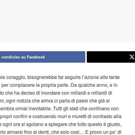
 condiviso su Facebook
le coraggio, bisognerebbe far seguire l’azione alle tante
 per compiacere la propria parte. Da qualche anno, e in
to che ha deciso di inondare con miliardi e miliardi di
ni, ogni notizia che arriva ci parla di paesi che già si
mbra ormai inevitabile. Tutti gli stati che confinano con
ropri confini e costruendo muri e muretti di contrasto alla
e ogni ora si sgolano a spiegare che tutto questo è giusto,
io armarsi fino ai denti, che solo così… E provo un po’ di