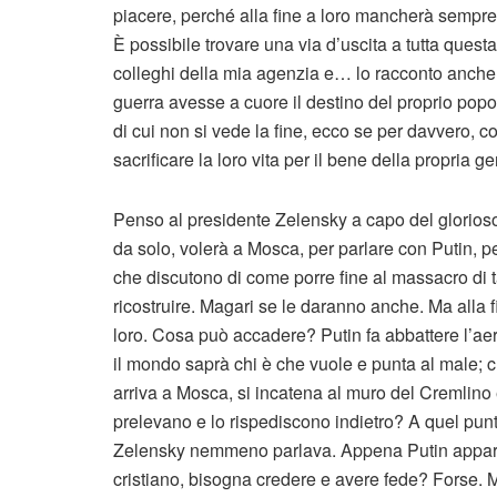
piacere, perché alla fine a loro mancherà sempre 
È possibile trovare una via d’uscita a tutta quest
colleghi della mia agenzia e… lo racconto anche
guerra avesse a cuore il destino del proprio pop
di cui non si vede la fine, ecco se per davvero, c
sacrificare la loro vita per il bene della propria 
Penso al presidente Zelensky a capo del glorios
da solo, volerà a Mosca, per parlare con Putin, p
che discutono di come porre fine al massacro di ta
ricostruire. Magari se le daranno anche. Ma alla 
loro. Cosa può accadere? Putin fa abbattere l’ae
il mondo saprà chi è che vuole e punta al male; c
arriva a Mosca, si incatena al muro del Cremlino 
prelevano e lo rispediscono indietro? A quel pun
Zelensky nemmeno parlava. Appena Putin appariva
cristiano, bisogna credere e avere fede? Forse. M