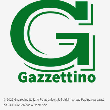
© 2026 Gazzettino Italiano Patagónico tutti i diritti riservati Pagina realizzata
da GDS Contenidos + RecreArte