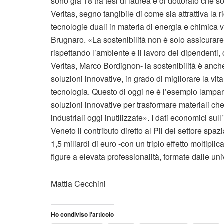
sono già 18 tra tesi di laurea e di dottorato che s
Veritas, segno tangibile di come sia attrattiva la
tecnologie duali in materia di energia e chimica 
Brugnaro. «La sostenibilità non è solo assicurare al
rispettando l’ambiente e il lavoro dei dipendenti,
Veritas, Marco Bordignon- la sostenibilità è anch
soluzioni innovative, in grado di migliorare la vit
tecnologia. Questo di oggi ne è l’esempio lampa
soluzioni innovative per trasformare materiali che a
industriali oggi inutilizzate». I dati economici s
Veneto il contributo diretto al Pil del settore spa
1,5 miliardi di euro -con un triplo effetto moltipli
figure a elevata professionalità, formate dalle uni
Mattia Cecchini
Ho condiviso l'articolo