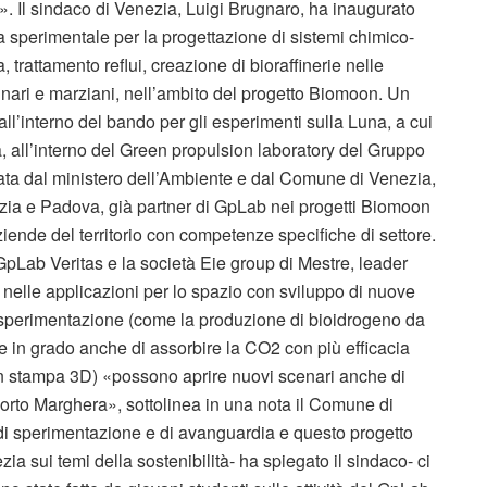
a». Il sindaco di Venezia, Luigi Brugnaro, ha inaugurato
ma sperimentale per la progettazione di sistemi chimico-
, trattamento reflui, creazione di bioraffinerie nelle
 lunari e marziani, nell’ambito del progetto Biomoon. Un
all’interno del bando per gli esperimenti sulla Luna, a cui
a, all’interno del Green propulsion laboratory del Gruppo
ziata dal ministero dell’Ambiente e dal Comune di Venezia,
ezia e Padova, già partner di GpLab nei progetti Biomoon
iende del territorio con competenze specifiche di settore.
 GpLab Veritas e la società Eie group di Mestre, leader
e nelle applicazioni per lo spazio con sviluppo di nuove
lla sperimentazione (come la produzione di bioidrogeno da
he in grado anche di assorbire la CO2 con più efficacia
on stampa 3D) «possono aprire nuovi scenari anche di
 Porto Marghera», sottolinea in una nota il Comune di
i sperimentazione e di avanguardia e questo progetto
 sui temi della sostenibilità- ha spiegato il sindaco- ci