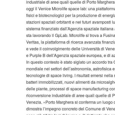
industriale di aree quali quelle di Porto Margher
oggi il Venice Microlife space lab: una piattafor
fisici e biotecnologici per la produzione di energia
stazioni spaziali orbitanti e nei futuri avamposti
sistema finanziato dall’Agenzia spaziale italiana 
sta lavorando il GpLab. Microlife si trova a Fusin
Veritas, la piattaforma di ricerca avanzata finan
e vede il coinvolgimento delle Università di Ven
e Purple B dell’Agenzia spaziale europea, e di az
In questo contesto è stato siglato un accordo tra
mondiale nei settori dell’astronomia, astrofisica 
tecnologie di space living. I risultati emersi ne
batteri immobilizzati, nuovi alimenti da microalg
delle piante, processi di space manufacturing c
riconversione industriale di aree quali quelle di
Venezia. «Porto Marghera si conferma un luogo d
dimostra l’impegno concreto del Comune di Venezia