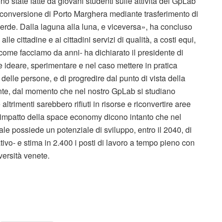
ono state fatte da giovani studenti sulle attività del GpLab
 riconversione di Porto Marghera mediante trasferimento di
verde. Dalla laguna alla luna, e viceversa», ha concluso
le cittadine e ai cittadini servizi di qualità, a costi equi,
 come facciamo da anni- ha dichiarato il presidente di
e ideare, sperimentare e nel caso mettere in pratica
a delle persone, e di progredire dal punto di vista della
nte, dal momento che nel nostro GpLab si studiano
ltrimenti sarebbero rifiuti in risorse e riconvertire aree
ull’impatto della space economy dicono intanto che nel
ziale possiede un potenziale di sviluppo, entro il 2040, di
cativo- e stima in 2.400 i posti di lavoro a tempo pieno con
versità venete.