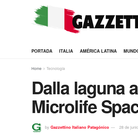
PORTADA
ITALIA
AMÉRICA LATINA
MUND
Home
Tecnología
Dalla laguna al
Microlife Spac
by
Gazzettino Italiano Patagónico
28 de juni