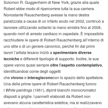
Solomon R. Guggenheim di New York, grazie alla quale
Robert ebbe modo di ripercorrere tutta la sua carriera.
Nonostante Rauschenberg avesse la mano destra
paralizzata a causa di un infarto avuto nel 2002, continuò a
lavorare utilizzando soltanto la mano sinistra fino al 2008,
quando morì di arresto cardiaco in ospedale. È impossibile
racchiudere le opere di Robert Rauschenberg all’interno di
uno stile o di un genere canonico, perché fin dai primi
lavori l’artista texano iniziò a
sperimentare diverse
tecniche
e differenti tipologie di supporto. Inoltre, le sue
opere vanno quasi sempre
oltre l’aspetto contemplativo
,
identificandosi come degli oggetti
che
vivono
e
interagiscono
con lo spazio dello spettatore.
Una delle prime opere di Robert Rauschenberg furono
i
White paintings
(1951), dipinti bianchi monocromatici
disposti a griglie. I pannelli elaborati da Robert non
avevano alcuna caratteristica estetica, ma si realizzavano