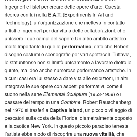
ingegneri e fisici per creare delle opere d’arte. Questa
ricerca confluì nella
E.A.T.
(Experiments in Art and
Technology), un’organizzazione che metteva in contatto
artisti e ingegneri per dar vita a delle collaborazioni, che
unissero i due campi del sapere.Un altro ambito artistico
molto importante fu quello
performativo
, dato che Robert
disegnò costumi e scenografie per vari spettacoli. Tuttavia,
lo statunitense non si limitò unicamente a lavorare dietro le
quinte, ma ideò anche numerose performance artistiche. In
alcuni casi era lui stesso a dare vita alle esibizioni, in altri
integrava le sue opere con aspetti performativi, come il
suono nella serie
Elemental Sculpture
(1953-1959) o il
passare del tempo in una
Combine
. Robert Rauschenberg
nel 1970 si trasferì a
Captiva Island
, un piccolo villaggio di
pescatori sulla costa della Florida, diametralmente opposto
alla caotica New York. In questo piccolo paradiso terreste
l’artista ebbe modo di riscoprire una
nuova vitalità
, che