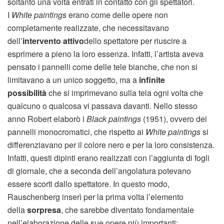
soltanto una volta entrati in contatto con gli spettatori.
I
White paintings
erano come delle opere non
completamente realizzate, che necessitavano
dell’
intervento attivo
dello spettatore per riuscire a
esprimere a pieno la loro essenza. Infatti, l’artista aveva
pensato i pannelli come delle tele bianche, che non si
limitavano a un unico soggetto, ma a
infinite
possibilità
che si imprimevano sulla tela ogni volta che
qualcuno o qualcosa vi passava davanti. Nello stesso
anno Robert elaborò i
Black paintings
(1951), ovvero dei
pannelli monocromatici, che rispetto ai
White paintings
si
differenziavano per il colore nero e per la loro consistenza.
Infatti, questi dipinti erano realizzati con l’aggiunta di fogli
di giornale, che a seconda dell’angolatura potevano
essere scorti dallo spettatore. In questo modo,
Rauschenberg inserì per la prima volta l’elemento
della
sorpresa
, che sarebbe diventato fondamentale
nell’elaborazione delle sue opere più importanti: