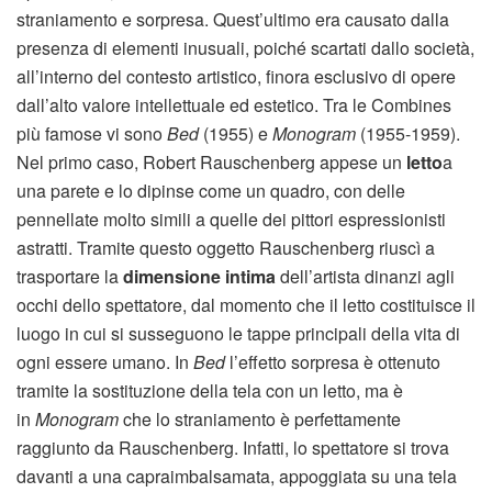
straniamento e sorpresa. Quest’ultimo era causato dalla
presenza di elementi inusuali, poiché scartati dallo società,
all’interno del contesto artistico, finora esclusivo di opere
dall’alto valore intellettuale ed estetico. Tra le Combines
più famose vi sono
Bed
(1955) e
Monogram
(1955-1959).
Nel primo caso, Robert Rauschenberg appese un
letto
a
una parete e lo dipinse come un quadro, con delle
pennellate molto simili a quelle dei pittori espressionisti
astratti. Tramite questo oggetto Rauschenberg riuscì a
trasportare la
dimensione intima
dell’artista dinanzi agli
occhi dello spettatore, dal momento che il letto costituisce il
luogo in cui si susseguono le tappe principali della vita di
ogni essere umano. In
Bed
l’effetto sorpresa è ottenuto
tramite la sostituzione della tela con un letto, ma è
in
Monogram
che lo straniamento è perfettamente
raggiunto da Rauschenberg. Infatti, lo spettatore si trova
davanti a una capraimbalsamata, appoggiata su una tela