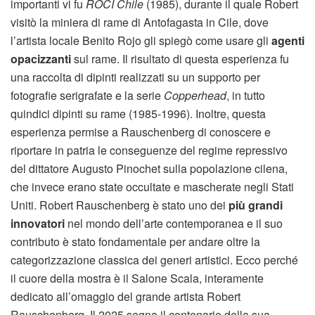
importanti vi fu
ROCI Chile
(1985), durante il quale Robert
visitò la miniera di rame di Antofagasta in Cile, dove
l’artista locale Benito Rojo gli spiegò come usare gli
agenti
opacizzanti
sul rame. Il risultato di questa esperienza fu
una raccolta di dipinti realizzati su un supporto per
fotografie serigrafate e la serie
Copperhead
, in tutto
quindici dipinti su rame (1985-1996). Inoltre, questa
esperienza permise a Rauschenberg di conoscere e
riportare in patria le conseguenze del regime repressivo
del dittatore Augusto Pinochet sulla popolazione cilena,
che invece erano state occultate e mascherate negli Stati
Uniti. Robert Rauschenberg è stato uno dei
più grandi
innovatori
nel mondo dell’arte contemporanea e il suo
contributo è stato fondamentale per andare oltre la
categorizzazione classica dei generi artistici. Ecco perché
il cuore della mostra è il Salone Scala, interamente
dedicato all’omaggio del grande artista Robert
Rauschenberg. Il 2025 segna il centenario della sua