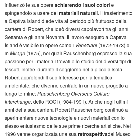
influenzò le sue opere
schiarendo i suoi colori
e
spingendolo a usare dei
materiali naturali
. Il trasferimento
a Captiva Island diede vita al periodo più fruttuoso della
carriera di Robert, che ideò diversi capolavori tra gli anni
Settanta e gli anni Novanta. Il lavoro eseguito a Captiva
Island è visibile in opere come i
Veneziani
(1972-1973) e
in
Mirage
(1975), nei quali Rauschenberg espresse la sua
passione per i materiali trovati e lo studio dei diversi tipi di
tessuti. Inoltre, durante il soggiorno nella piccola isola,
Robert approfondì il suo interesse per la tematica
ambientale, che divenne centrale in un nuovo progetto a
lungo termine:
Rauschenberg Overseas Culture
Interchange
, detto ROCI (1984-1991). Anche negli ultimi
anni della sua carriera Robert Rauschenberg continuò a
sperimentare nuove tecnologie e nuovi materiali con lo
stesso entusiasmo delle sue prime ricerche artistiche. Nel
1996 venne organizzata una sua
retrospettiva
dal Museo