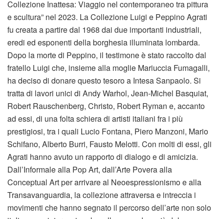
Collezione Inattesa: Viaggio nel contemporaneo tra pittura
e scultura” nel 2023. La Collezione Luigi e Peppino Agrati
fu creata a partire dal 1968 dai due importanti industriali,
eredi ed esponenti della borghesia illuminata lombarda.
Dopo la morte di Peppino, il testimone è stato raccolto dal
fratello Luigi che, insieme alla moglie Mariuccia Fumagalli,
ha deciso di donare questo tesoro a Intesa Sanpaolo. Si
tratta di lavori unici di Andy Warhol, Jean-Michel Basquiat,
Robert Rauschenberg, Christo, Robert Ryman e, accanto
ad essi, di una folta schiera di artisti italiani fra i più
prestigiosi, tra i quali Lucio Fontana, Piero Manzoni, Mario
Schifano, Alberto Burri, Fausto Melotti. Con molti di essi, gli
Agrati hanno avuto un rapporto di dialogo e di amicizia.
Dall’Informale alla Pop Art, dall’Arte Povera alla
Conceptual Art per arrivare al Neoespressionismo e alla
Transavanguardia, la collezione attraversa e intreccia i
movimenti che hanno segnato il percorso dell’arte non solo