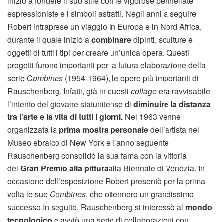
iniziò a fondere il suo stile con le vigorose pennellate
espressioniste e i simboli astratti. Negli anni a seguire
Robert intraprese un viaggio in Europa e in Nord Africa,
durante il quale iniziò a
combinare
dipinti, sculture e
oggetti di tutti i tipi per creare un’unica opera. Questi
progetti furono importanti per la futura elaborazione della
serie C
ombines
(1954-1964), le opere più importanti di
Rauschenberg. Infatti, già in questi
collage
era ravvisabile
l’intento del giovane statunitense di
diminuire la distanza
tra l’arte e la vita di tutti i giorni
.
Nel 1963 venne
organizzata la
prima mostra personale
dell’artista nel
Museo ebraico di New York e l’anno seguente
Rauschenberg consolidò la sua fama con la vittoria
del
Gran Premio alla pittura
alla Biennale di Venezia. In
occasione dell’esposizione Robert presentò per la prima
volta le sue
Combines
, che ottennero un grandissimo
successo.In seguito, Rauschenberg si interessò al
mondo
tecnologico
e avviò una serie di collaborazioni con