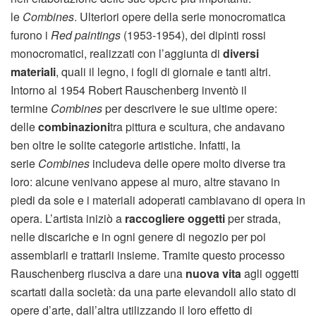
le
Combines
. Ulteriori opere della serie monocromatica
furono i
Red paintings
(1953-1954), dei dipinti rossi
monocromatici, realizzati con l’aggiunta di
diversi
materiali
, quali il legno, i fogli di giornale e tanti altri.
Intorno al 1954 Robert Rauschenberg inventò il
termine
Combines
per descrivere le sue ultime opere:
delle
combinazioni
tra pittura e scultura, che andavano
ben oltre le solite categorie artistiche. Infatti, la
serie
Combines
includeva delle opere molto diverse tra
loro: alcune venivano appese al muro, altre stavano in
piedi da sole e i materiali adoperati cambiavano di opera in
opera. L’artista iniziò a
raccogliere oggetti
per strada,
nelle discariche e in ogni genere di negozio per poi
assemblarli e trattarli insieme. Tramite questo processo
Rauschenberg riusciva a dare una
nuova vita
agli oggetti
scartati dalla società: da una parte elevandoli allo stato di
opere d’arte, dall’altra utilizzando il loro effetto di