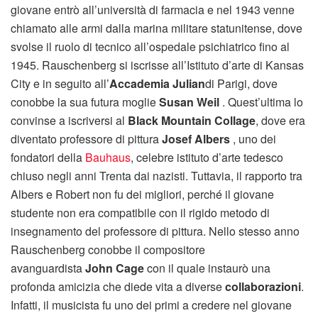
giovane entrò all’università di farmacia e nel 1943 venne
chiamato alle armi dalla marina militare statunitense, dove
svolse il ruolo di tecnico all’ospedale psichiatrico fino al
1945. Rauschenberg si iscrisse all’Istituto d’arte di Kansas
City e in seguito all’
Accademia Julian
di Parigi, dove
conobbe la sua futura moglie
Susan Weil
. Quest’ultima lo
convinse a iscriversi al
Black Mountain Collage
, dove era
diventato professore di pittura
Josef Albers
, uno dei
fondatori della
Bauhaus
, celebre istituto d’arte tedesco
chiuso negli anni Trenta dai nazisti. Tuttavia, il rapporto tra
Albers e Robert non fu dei migliori, perché il giovane
studente non era compatibile con il rigido metodo di
insegnamento del professore di pittura. Nello stesso anno
Rauschenberg conobbe il compositore
avanguardista
John Cage
con il quale instaurò una
profonda amicizia che diede vita a diverse
collaborazioni
.
Infatti, il musicista fu uno dei primi a credere nel giovane