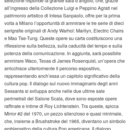
selezione risponde la grande sala d’angolo, che, grazie
all’ingresso della Collezione Luigi e Peppino Agrati nel
patrimonio artistico di Intesa Sanpaolo, offre per la prima
volta a Milano l’opportunità di ammirare le tre serie di dieci
serigrafie originali di Andy Warhol: Marilyn, Electric Chairs
e Mao Tse-Tung. Queste opere su carta costituiscono una
riflessione sulla bellezza, sulla caducità del tempo e sulla
potenza della comunicazione. In aggiunta, sarà possibile
ammirare Waco, Texas di James Rosenquist, un’opera che
arricchisce ulteriormente il percorso espositivo,
rappresentando anch’essa un capitolo significativo della
cultura pop. Il dialogo sul nuovo immaginario degli anni
Sessanta si sviluppa anche nelle due ultime sale
perimetrali del Salone Scala, dove sono esposte opere
raffinate e intime di Roy Lichtenstein. Tra queste, spicca
Mirror #2 del 1970, un pezzo silenzioso e quasi minimale,
che, insieme a Brushstroke del 1965, diventano un simbolo
emblematico della cultura Pop americana. Il dialogo