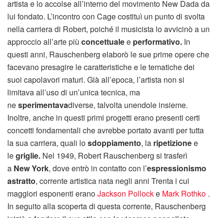
artista e lo accolse all’interno del movimento New Dada da
lui fondato. L’incontro con Cage costituì un punto di svolta
nella carriera di Robert, poiché il musicista lo avvicinò a un
approccio all’arte più
concettuale
e
performativo.
In
questi anni, Rauschenberg elaborò le sue prime opere che
facevano presagire le caratteristiche e le tematiche dei
suoi capolavori maturi. Già all’epoca, l’artista non si
limitava all’uso di un’unica tecnica, ma
ne
sperimentava
diverse, talvolta unendole insieme.
Inoltre, anche in questi primi progetti erano presenti certi
concetti fondamentali che avrebbe portato avanti per tutta
la sua carriera, quali lo
sdoppiamento
, la
ripetizione
e
le
griglie.
Nel 1949, Robert Rauschenberg si trasferì
a
New York
, dove entrò in contatto con l’
espressionismo
astratto
, corrente artistica nata negli anni Trenta i cui
maggiori esponenti erano
Jackson Pollock
e
Mark Rothko
.
In seguito alla scoperta di questa corrente, Rauschenberg