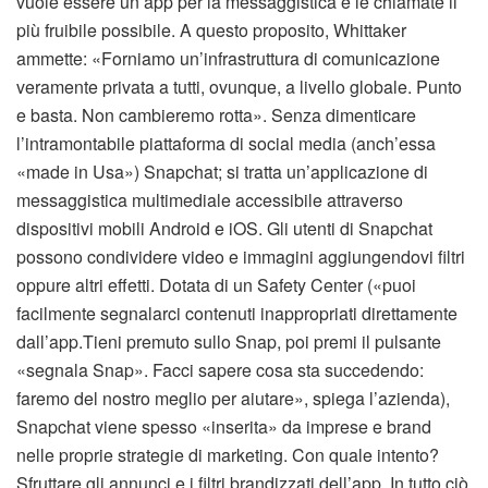
vuole essere un app per la messaggistica e le chiamate il
più fruibile possibile. A questo proposito, Whittaker
ammette: «Forniamo un’infrastruttura di comunicazione
veramente privata a tutti, ovunque, a livello globale. Punto
e basta. Non cambieremo rotta». Senza dimenticare
l’intramontabile piattaforma di social media (anch’essa
«made in Usa») Snapchat; si tratta un’applicazione di
messaggistica multimediale accessibile attraverso
dispositivi mobili Android e iOS. Gli utenti di Snapchat
possono condividere video e immagini aggiungendovi filtri
oppure altri effetti. Dotata di un Safety Center («puoi
facilmente segnalarci contenuti inappropriati direttamente
dall’app.Tieni premuto sullo Snap, poi premi il pulsante
«segnala Snap». Facci sapere cosa sta succedendo:
faremo del nostro meglio per aiutare», spiega l’azienda),
Snapchat viene spesso «inserita» da imprese e brand
nelle proprie strategie di marketing. Con quale intento?
Sfruttare gli annunci e i filtri brandizzati dell’app. In tutto ciò