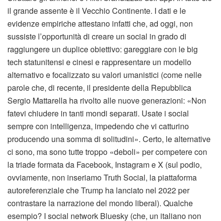
il grande assente è il Vecchio Continente. I dati e le
evidenze empiriche attestano infatti che, ad oggi, non
sussiste l’opportunità di creare un social in grado di
raggiungere un duplice obiettivo: gareggiare con le big
tech statunitensi e cinesi e rappresentare un modello
alternativo e focalizzato su valori umanistici (come nelle
parole che, di recente, il presidente della Repubblica
Sergio Mattarella ha rivolto alle nuove generazioni: «Non
fatevi chiudere in tanti mondi separati. Usate i social
sempre con intelligenza, impedendo che vi catturino
producendo una somma di solitudini». Certo, le alternative
ci sono, ma sono tutte troppo «deboli» per competere con
la triade formata da Facebook, Instagram e X (sul podio,
ovviamente, non inseriamo Truth Social, la piattaforma
autoreferenziale che Trump ha lanciato nel 2022 per
contrastare la narrazione del mondo liberal). Qualche
esempio? I social network Bluesky (che, un italiano non