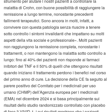
strumento per aiutare i nostri pazienti a controllare la
malattia di Crohn, con buone possibilità di raggiungere la
remissione a lungo termine, nonostante precedenti
fallimenti terapeutici. Sono ancora in molti, infatti, a
convivere con questa patologia senza riuscire a tenere
sotto controllo i sintomi invalidanti che impattano su molti
aspetti della vita sociale e professionale». Molti pazienti
non raggiungono la remissione completa, nonostante i
trattamenti, o non mantengono la malattia sotto controllo a
lungo: fino al 40% dei pazienti non risponde ai farmaci
inibitori del TNF e il 50% di quelli che ottengono risultati
quando iniziano il trattamento perdono i benefici nel corso
del primo anno di cure. La decisione della CE fa seguito al
parere positivo del Comitato per i medicinali per uso
umano (CHMP) dell’Agenzia europea per i medicinali
(EMA) nel dicembre 2024 e si basa principalmente sui
risultati dello studio randomizzato controllato con placebo
di fase 3 VIVID-1, i cui risultati mostrano che i pazienti