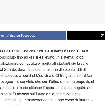
 condiviso su Facebook
esa da anni, visto che l’attuale sistema basato sui test
nosciuto fino ad ora si è rilevato un sistema rigido,
selezionare con equità e merito gli studenti più bravi e
 del Senato, durante la dichiarazione di voto sul ddl di
 d’accesso ai corsi di Medicina e Chirurgia, la senatrice
 – prosegue – è convinta che con l’attuale riforma proposta si
arantendo in modo efficace l’opportunità di perseguire ad
on solo. Si investe sul futuro della nostra Nazione
iù meritevoli, pur mantenendo nel lungo corso di laurea –