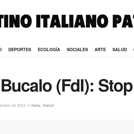
O
DEPORTES
ECOLOGÍA
SOCIALES
ARTE
SALUD
Bucalo (FdI): Stop a
iembre de 2024
in
Italia
,
Salud