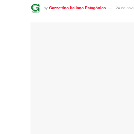
by
Gazzettino Italiano Patagónico
24 de nov