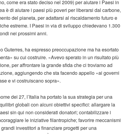
o, come era stato deciso nel 2009) per aiutare i Paesi in
’idea è di aiutare i paesi più poveri per liberarsi dal carbone,
ento del pianeta, per adattarsi al riscaldamento futuro e
tiche estreme. I Paesi in via di sviluppo chiedevano 1.300
 fondi nei prossimi anni.
onio Guterres, ha espresso preoccupazione ma ha esortato
nta» su cui costruire. «Avevo sperato in un risultato più
zione, per affrontare la grande sfida che ci troviamo ad
razione, aggiungendo che sta facendo appello «ai governi
se e vi costruiscano sopra».
e dei 27, l’Italia ha portato la sua strategia per una
quilibri globali con alcuni obiettivi specifici: allargare la
esi sin qui non considerati donatori; contabilizzare i
incoraggiare le iniziative filantropiche; favorire meccanismi
 grandi investitori a finanziare progetti per una