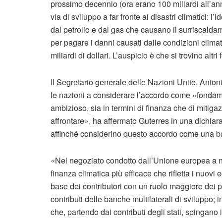
prossimo decennio (ora erano 100 miliardi all’ann
via di sviluppo a far fronte ai disastri climatici: l
dal petrolio e dal gas che causano il surriscaldam
per pagare i danni causati dalle condizioni clima
miliardi di dollari. L’auspicio è che si trovino altri
Il Segretario generale delle Nazioni Unite, Ant
le nazioni a considerare l’accordo come «fondame
ambizioso, sia in termini di finanza che di mitiga
affrontare», ha affermato Guterres in una dichia
affinché considerino questo accordo come una ba
«Nel negoziato condotto dall’Unione europea a nom
finanza climatica più efficace che rifletta i nuovi e
base dei contributori con un ruolo maggiore dei pa
contributi delle banche multilaterali di sviluppo; 
che, partendo dai contributi degli stati, spingano i