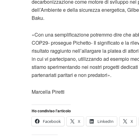
decarbonizzazione come motore di sviluppo nei pa
dell’Ambiente e della sicurezza energetica, Gilbe
Baku.
«Con una semplificazione potremmo dire che abbiam
COP29- prosegue Pichetto- Il significato e la rile
risultato raggiunto nell’allargare la platea di at
in cui vi partecipano, utilizzando ad esempio me
stiamo sperimentando nei nostri progetti dedicati a
partenariati paritari e non predatori».
Marcella Piretti
Ho condiviso l'articolo
Facebook
X
LinkedIn
X