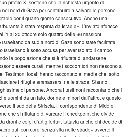
suo profilo X- sostiene che la richiesta urgente di
 nel nord di Gaza per contribuire a salvare le persone
Israele per il quarto giorno consecutivo. Anche una
burante è stata respinta da Israele». L’inviato riferisce
l’1 al 20 ottobre solo quattro delle 66 missioni
o israeliano da sud a nord di Gaza sono state facilitate
cito israeliano è sotto accusa per aver isolato il campo
iando la popolazione che si è rifiutata di andarsene
ssono essere curati, mentre i soccorritori non riescono a
ie. Testimoni locali hanno raccontato ai media che, sotto
a lasciare i rifugi e ammassarsi nelle strade. Stanno
lunghissime di persone. Ancora i testimoni raccontano che i
zi e uomini da un lato, donne e minori dall’altro, e questo
so il sud della Striscia. Il corrispondente di Middle
e che si rifiutano di varcare il checkpoint che divide
da droni e colpi d’artiglieria», tuttavia anche chi decide di
cro qui, con corpi senza vita nelle strade» avverte il