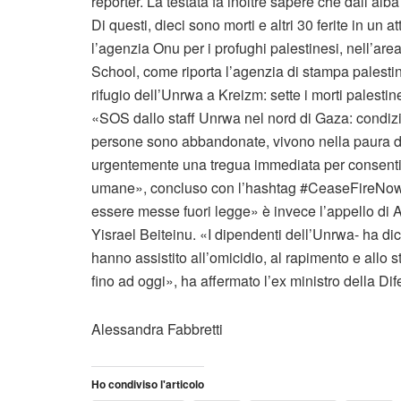
reporter. La testata fa inoltre sapere che dall’alba
Di questi, dieci sono morti e altri 30 ferite in un 
l’agenzia Onu per i profughi palestinesi, nell’area
School, come riporta l’agenzia di stampa palesti
rifugio dell’Unrwa a Kreizm: sette i morti palestines
«SOS dallo staff Unrwa nel nord di Gaza: condiz
persone sono abbandonate, vivono nella paura d
urgentemente una tregua immediata per consentir
umane», concluso con l’hashtag #CeaseFireNow, «
essere messe fuori legge» è invece l’appello di A
Yisrael Beiteinu. «I dipendenti dell’Unrwa- ha di
hanno assistito all’omicidio, al rapimento e allo 
fino ad oggi», ha affermato l’ex ministro della Dif
Alessandra Fabbretti
Ho condiviso l'articolo