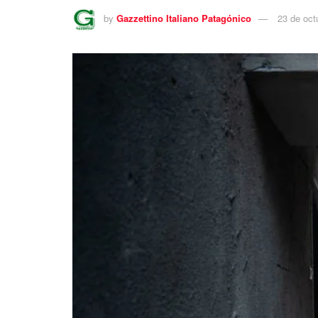
by
Gazzettino Italiano Patagónico
23 de oct