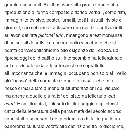
quanto mai attuali. Basti pensare alla produzione e alla
riproduzione di forme composte pittorico-verbali, come film,
immagini televisive, poster, fumetti, testi illustrati, riviste e
giornali, che sebbene tradiscano una svolta, dagli addetti
ai lavori definita
pictorial turn
, rimangono a testimonianza
di un sodalizio artistico ancora molto stimolante che si
adatta camaleonticamente alle esigenze dell’epoca. La
ripresa oggi del dibattito sull’interscambio fra letteratura e
arti del visuale è da attribuire anche e soprattutto
all’importanza che le immagini occupano non solo al livello
più “basso” della comunicazione di massa – che non
riesce ormai a fare a meno di strumentazioni del visuale –
ma anche a quello più “alto” del sistema letterario
tout
court
. E se i linguisti, i filosofi del linguaggio e gli stessi
critici della letteratura della prima metà del secolo scorso
sono stati responsabili del predominio della lingua in un
panorama culturale votato alla distinzione tra le discipline,