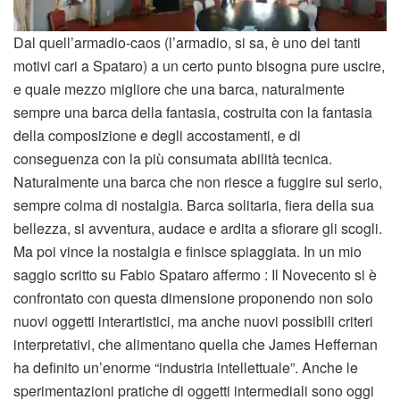
Dal quell’armadio-caos (l’armadio, si sa, è uno dei tanti
motivi cari a Spataro) a un certo punto bisogna pure uscire,
e quale mezzo migliore che una barca, naturalmente
sempre una barca della fantasia, costruita con la fantasia
della composizione e degli accostamenti, e di
conseguenza con la più consumata abilità tecnica.
Naturalmente una barca che non riesce a fuggire sul serio,
sempre colma di nostalgia. Barca solitaria, fiera della sua
bellezza, si avventura, audace e ardita a sfiorare gli scogli.
Ma poi vince la nostalgia e finisce spiaggiata. In un mio
saggio scritto su Fabio Spataro affermo : Il Novecento si è
confrontato con questa dimensione proponendo non solo
nuovi oggetti interartistici, ma anche nuovi possibili criteri
interpretativi, che alimentano quella che James Heffernan
ha definito un’enorme “industria intellettuale”. Anche le
sperimentazioni pratiche di oggetti intermediali sono oggi