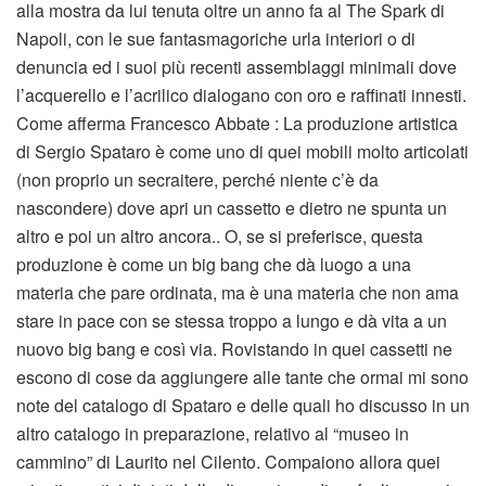
alla mostra da lui tenuta oltre un anno fa al The Spark di
Napoli, con le sue fantasmagoriche urla interiori o di
denuncia ed i suoi più recenti assemblaggi minimali dove
l’acquerello e l’acrilico dialogano con oro e raffinati innesti.
Come afferma Francesco Abbate : La produzione artistica
di Sergio Spataro è come uno di quei mobili molto articolati
(non proprio un secraitere, perché niente c’è da
nascondere) dove apri un cassetto e dietro ne spunta un
altro e poi un altro ancora.. O, se si preferisce, questa
produzione è come un big bang che dà luogo a una
materia che pare ordinata, ma è una materia che non ama
stare in pace con se stessa troppo a lungo e dà vita a un
nuovo big bang e così via. Rovistando in quei cassetti ne
escono di cose da aggiungere alle tante che ormai mi sono
note del catalogo di Spataro e delle quali ho discusso in un
altro catalogo in preparazione, relativo al “museo in
cammino” di Laurito nel Cilento. Compaiono allora quei