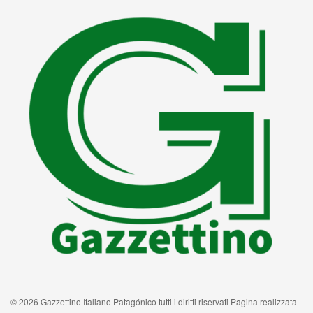
© 2026 Gazzettino Italiano Patagónico tutti i diritti riservati Pagina realizzata