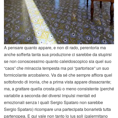
A pensare quanto appare, e non di rado, perentoria ma
anche sofferta tanta sua produzione ci sarebbe da stupirsi
se non conoscessimo quanto caleidoscopico sia quel suo
“caos” che minaccia tempesta ma poi “partorisce” un suo
formicolante arcobaleno. Va da sé che sempre affiora quel
sottofondo di ironia, che a prima vista appare dissacrante;
ma, a grattare quella crosta più o meno consistente (perché
variabile a seconda dei diversi impulsi mentali ed
emozionali senza i quali Sergio Spataro non sarebbe
Sergio Spataro) ricompare una partecipata bonarietà tutta
partenopea. E qui vale non tanto lo ius soli (palermitano