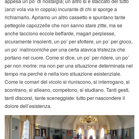
appesa un po’ di nostalgia; un altro si è staccato del tutto
(anzi vola via in coppia) incurante di chi si sporge a
richiamarlo. Apriamo un altro cassetto e spuntano tante
pettegole capozzelle che non sanno stare zitte, ma se
anche tacciono eccole beffarde, magari perplesse,
sicuramente insolenti, un po’ per sfottere, un po’ per gioco,
un po’ malinconiche per una certa atavica tristezza che
portano nel cuore. Come si dice, un po’ per ridere, un po’
per non morire: ma non per una situazione determinata nel
tempo ma perché è nella loro situazione esistenziale.
Come le comari del vicolo si riuniscono, si interrogano, si
scontrano, si alleano, competono, si studiano. Tanti gesti,
tanti discorsi, tante sceneggiate: tutto per nascondere il
dolore dell’esistenza.