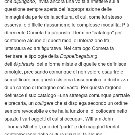
che dipingono
, invita ancora una volta a riflettere sulla
questione sempre aperta dell’appropriazione delle
immagini da parte della scrittura, di cui, come lui stesso
osserva, è difficile riassumerne le complesse modalità: Più
di recente Cometa ha proposto il termine “catalogo” per
contenere alcune di questi modi di interazione fra
letteratura ed arti figurative. Nel catalogo Cometa fa
rientrare le tipologie della
Doppelbegabung
,
dell’
ékphrasis
, delle forme miste e di quelle che definisce
omolgie, precisando comunque di non volere esaurire e
semplificare con questo sistema tassonomico la ricchezza
di un campo di indagine così vasto. Per questa ragione
definisce il suo catalogo «una strategia comunque parziale
e precaria, un
colligere
che si dispiega secondo un ordine
sempre revocabile e che ha la funzione di collocare nello
spazio i vari oggetti di cui si occupa». William John
Thomas Mitchell, uno dei “padri” e dei maggiori teorici
contemporanei della cultura visuale, fa alcune