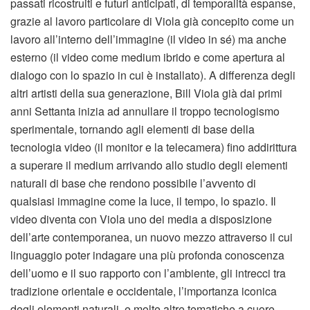
passati ricostruiti e futuri anticipati, di temporalità espanse,
grazie al lavoro particolare di Viola già concepito come un
lavoro all’interno dell’immagine (il video in sé) ma anche
esterno (il video come medium ibrido e come apertura al
dialogo con lo spazio in cui è installato). A differenza degli
altri artisti della sua generazione, Bill Viola già dai primi
anni Settanta inizia ad annullare il troppo tecnologismo
sperimentale, tornando agli elementi di base della
tecnologia video (il monitor e la telecamera) fino addirittura
a superare il medium arrivando allo studio degli elementi
naturali di base che rendono possibile l’avvento di
qualsiasi immagine come la luce, il tempo, lo spazio. Il
video diventa con Viola uno dei media a disposizione
dell’arte contemporanea, un nuovo mezzo attraverso il cui
linguaggio poter indagare una più profonda conoscenza
dell’uomo e il suo rapporto con l’ambiente, gli intrecci tra
tradizione orientale e occidentale, l’importanza iconica
degli elementi naturali, e molte altre tematiche a cuore