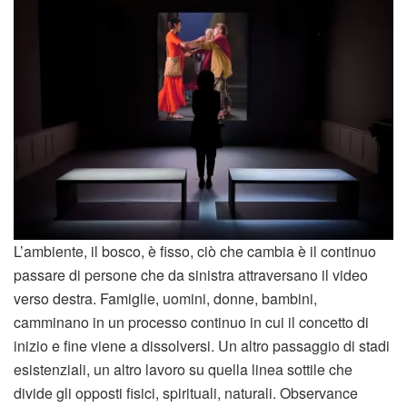
L’ambiente, il bosco, è fisso, ciò che cambia è il continuo
passare di persone che da sinistra attraversano il video
verso destra. Famiglie, uomini, donne, bambini,
camminano in un processo continuo in cui il concetto di
inizio e fine viene a dissolversi. Un altro passaggio di stadi
esistenziali, un altro lavoro su quella linea sottile che
divide gli opposti fisici, spirituali, naturali. Observance