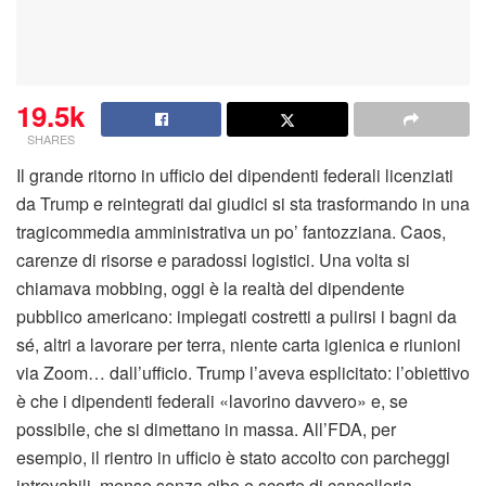
19.5k
SHARES
Il grande ritorno in ufficio dei dipendenti federali licenziati
da Trump e reintegrati dai giudici si sta trasformando in una
tragicommedia amministrativa un po’ fantozziana. Caos,
carenze di risorse e paradossi logistici. Una volta si
chiamava mobbing, oggi è la realtà del dipendente
pubblico americano: impiegati costretti a pulirsi i bagni da
sé, altri a lavorare per terra, niente carta igienica e riunioni
via Zoom… dall’ufficio. Trump l’aveva esplicitato: l’obiettivo
è che i dipendenti federali «lavorino davvero» e, se
possibile, che si dimettano in massa. All’FDA, per
esempio, il rientro in ufficio è stato accolto con parcheggi
introvabili, mense senza cibo e scorte di cancelleria