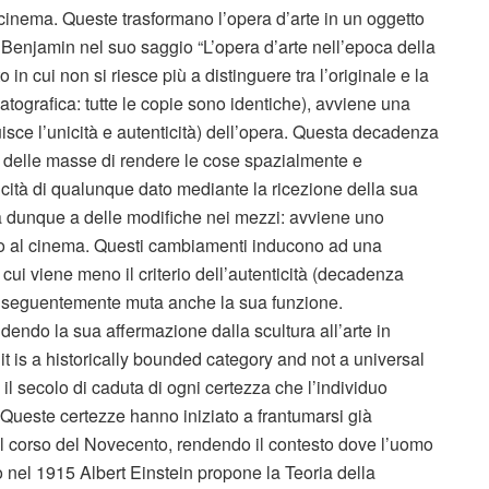
l cinema. Queste trasformano l’opera d’arte in un oggetto
 Benjamin nel suo saggio “L’opera d’arte nell’epoca della
in cui non si riesce più a distinguere tra l’originale e la
atografica: tutte le copie sono identiche), avviene una
uisce l’unicità e autenticità) dell’opera. Questa decadenza
io delle masse di rendere le cose spazialmente e
cità di qualunque dato mediante la ricezione della sua
a dunque a delle modifiche nei mezzi: avviene uno
eatro al cinema. Questi cambiamenti inducono ad una
n cui viene meno il criterio dell’autenticità (decadenza
conseguentemente muta anche la sua funzione.
endo la sua affermazione dalla scultura all’arte in
it is a historically bounded category and not a universal
l secolo di caduta di ogni certezza che l’individuo
. Queste certezze hanno iniziato a frantumarsi già
nel corso del Novecento, rendendo il contesto dove l’uomo
co nel 1915 Albert Einstein propone la Teoria della