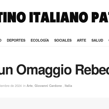
O
DEPORTES
ECOLOGÍA
SOCIALES
ARTE
SALUD
 un Omaggio Rebe
tiembre de 2024
in
Arte
,
Giovanni Cardone
,
Italia