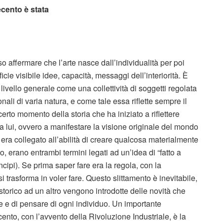
ecento è stata
affermare che l’arte nasce dall’individualità per poi
icie visibile idee, capacità, messaggi dell’interiorità. È
 livello generale come una collettività di soggetti regolata
nali di varia natura, e come tale essa riflette sempre il
certo momento della storia che ha iniziato a riflettere
a lui, ovvero a manifestare la visione originale del mondo
te era collegato all’abilità di creare qualcosa materialmente
o, erano entrambi termini legati ad un’idea di “fatto a
ncipi). Se prima saper fare era la regola, con la
 trasforma in voler fare. Questo slittamento è inevitabile,
rico ad un altro vengono introdotte delle novità che
e e di pensare di ogni individuo. Un importante
ento, con l’avvento della Rivoluzione Industriale, è la