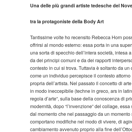
Una delle più grandi artiste tedesche del Nov
tra la protagoniste della Body Art
Tantissime volte ho recensito Rebecca Horn posso 
offrirsi al mondo esterno: essa porta in una superf
una sorta di specchio dell’intera società, intesa a
da dei principi comuni e da dei rapporti interperso
contesto in cui si trova. Tuttavia è soltanto da un 
come un individuo percepisce il contesto attorno 
propria dell’artista. Nel passato il concetto di ar
in modo ineccepibile (techne in greco, ars in latin
regola d’arte”, sulla base della conoscenza di pri
modernità, dopo “l’invenzione” del collage, essa si
dal momento che nel passaggio da un momento sto
comportano modifiche nel modo di vivere, di agir
cambiamento avvenuto proprio alla fine dell’Ottoc