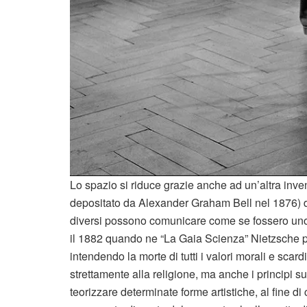
Lo spazio si riduce grazie anche ad un’altra invenz
depositato da Alexander Graham Bell nel 1876) d
diversi possono comunicare come se fossero uno di
il 1882 quando ne “La Gaia Scienza” Nietzsche p
intendendo la morte di tutti i valori morali e sca
strettamente alla religione, ma anche i principi su
teorizzare determinate forme artistiche, al fine di 