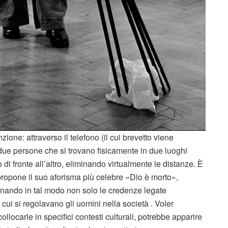
ione: attraverso il telefono (il cui brevetto viene
ue persone che si trovano fisicamente in due luoghi
 fronte all’altro, eliminando virtualmente le distanze. È
ropone il suo aforisma più celebre «Dio è morto»,
rdinando in tal modo non solo le credenze legate
 cui si regolavano gli uomini nella società . Voler
collocarle in specifici contesti culturali, potrebbe apparire