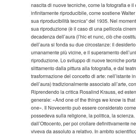
nascita di nuove tecniche, come la fotografia e i
infinitamente riproducibile, come sostiene Walter
sua riproducibilità tecnica” del 1935. Nel momento 
sua riproduzione (è il caso di una pellicola cinem
decadenza dell’aura (l’hic et nunc, ciò che costit
dell’aura si fonda su due circostanze: il desider
umanamente più vicine, e il superamento dell’uni
riproduzione. Lo sviluppo di nuove tecniche port
slittamento dalla pittura alla fotografia, e dal t
trasformazione del concetto di arte: nell’istante i
dell’aura) tradizionalmente associato all’arte, 
Riprendendo la critica Rosalind Krauss, ed estend
generale: «And one of the things we know is that 
one». Il Novecento può essere considerato come i
possedeva sulla religione, la politica, la scienza
dall’Ottocento, per poi crollare definitivamente 
viveva da assoluto a relativo. In ambito scientifi