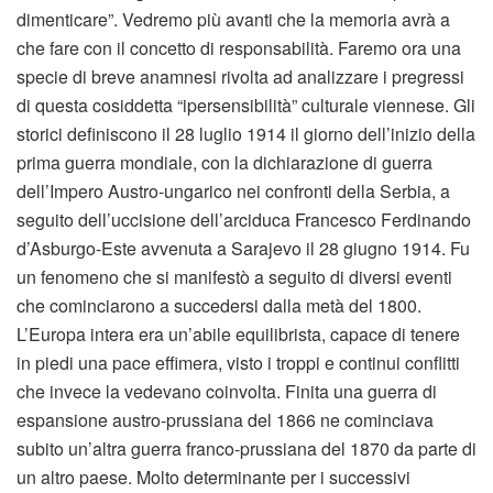
dimenticare”. Vedremo più avanti che la memoria avrà a
che fare con il concetto di responsabilità. Faremo ora una
specie di breve anamnesi rivolta ad analizzare i pregressi
di questa cosiddetta “ipersensibilità” culturale viennese. Gli
storici definiscono il 28 luglio 1914 il giorno dell’inizio della
prima guerra mondiale, con la dichiarazione di guerra
dell’Impero Austro-ungarico nei confronti della Serbia, a
seguito dell’uccisione dell’arciduca Francesco Ferdinando
d’Asburgo-Este avvenuta a Sarajevo il 28 giugno 1914. Fu
un fenomeno che si manifestò a seguito di diversi eventi
che cominciarono a succedersi dalla metà del 1800.
L’Europa intera era un’abile equilibrista, capace di tenere
in piedi una pace effimera, visto i troppi e continui conflitti
che invece la vedevano coinvolta. Finita una guerra di
espansione austro-prussiana del 1866 ne cominciava
subito un’altra guerra franco-prussiana del 1870 da parte di
un altro paese. Molto determinante per i successivi