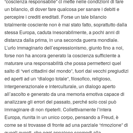
“coscienza responsabile” ci mette nelle condizioni di fare
un bilancio, di dover fare qualcosa per sanare i debiti e
percepire i crediti ereditati. Forse un tale bilancio
totalmente cosciente non è mai stato fatto, soprattutto dalla
stessa Europa, caduta inesorabilmente, a pochi anni di
distanza dalla prima, in una seconda guerra mondiale.
L’urlo immaginario dell’espressionismo, giunto fino a noi,
forse non ha ancora generato la coscienza sufficiente a
maturare una responsabilità che possa permetterci quel
salto di “veri cittadini del mondo”, fuori dai vecchi pregiudizi
ed aperti ad un “dialogo totale”, filosofico, religioso,
intergenerazionale e interculturale, un dialogo aperto
all’ascolto e generato da una memoria emotiva capace di
analizzare gli errori del passato, perché solo così può
immaginare di non ripeterli. Collettivamente l’intera
Europa, riunita in un unico corpo, pensando a Freud, è
come se si trovasse di fronte ad una parziale “rimozione” di
quegli eventi, che oggi appaiono scomodi alla