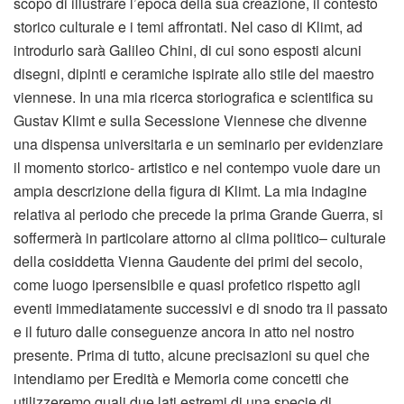
scopo di illustrare l’epoca della sua creazione, il contesto
storico culturale e i temi affrontati. Nel caso di Klimt, ad
introdurlo sarà Galileo Chini, di cui sono esposti alcuni
disegni, dipinti e ceramiche ispirate allo stile del maestro
viennese. In una mia ricerca storiografica e scientifica su
Gustav Klimt e sulla Secessione Viennese che divenne
una dispensa universitaria e un seminario per evidenziare
il momento storico- artistico e nel contempo vuole dare un
ampia descrizione della figura di Klimt. La mia indagine
relativa al periodo che precede la prima Grande Guerra, si
soffermerà in particolare attorno al clima politico– culturale
della cosiddetta Vienna Gaudente dei primi del secolo,
come luogo ipersensibile e quasi profetico rispetto agli
eventi immediatamente successivi e di snodo tra il passato
e il futuro dalle conseguenze ancora in atto nel nostro
presente. Prima di tutto, alcune precisazioni su quel che
intendiamo per Eredità e Memoria come concetti che
utilizzeremo quali due lati estremi di una specie di