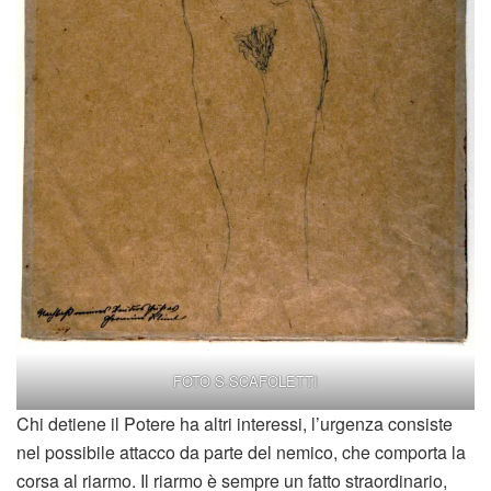
FOTO S.SCAFOLETTI
Chi detiene il Potere ha altri interessi, l’urgenza consiste nel possibile attacco da parte del nemico, che comporta la corsa al riarmo. Il riarmo è sempre un fatto straordinario, perché il processo stesso è rischioso e può innescare una crisi ancora prima che i suoi sostenitori diventino essi stessi un fattore di rischio. La fine dell’Ottocento e il primo decennio del 1900 rappresenta per l’Europa un’ era complicata e complessa, dove si assiste anche all’avvio di progressi positivi, come l’urbanizzazione delle città e l’invenzione delle ferrovie. Quello che non era stato calcolato era che gli Stati Uniti d’America, potenza sottovalutata, nel frattempo si preparavano ad entrare in campo, mentre gli europei combattevano l’ennesimo conflitto territoriale. Rispetto alla potenza che oggi l’America rappresenta, all’epoca invece risultava uno Stato non pericoloso, sicuramente lontano e quindi ininfluente. Una tra le eredità che il primo conflitto mondiale in quattro anni ha lasciato è la stima in circa 15 milioni di vittime tra soldati e civili l’elevata perdita di vite umane fu causata oltre che dalla guerra stessa anche dalla comparsa di malattie e di carestie, che subentrarono durante il conflitto. Quello che la storia dell’umanità ricorda e classifica come Grande Guerra, è stata la fine di un Mondo e l’inizio di un altro che non ha più conosciuto la parola Pace. La nuova fisionomia, alla fine del conflitto, significherà per alcuni paesi la voglia di rivincita. In primis però l’Europa dovette fare i conti con se stessa, da sconfitta, aveva provato ad affrontare come meglio poteva gli eventi, priva di mezzi e di uomini capaci di fronteggiare una battaglia dietro l’altra. Come pivelli alle prime armi così vennero mandati al fronte ragazzi inesperti nell’uso delle armi. A questo si aggiungano gli errori di valutazione sui campi e gli eventi atmosferici-naturali, a tal riguardo è significativa l’inondazione delle campagne del Belgio avvenuta nell’ottobre del 1914, che provocò l’arresto delle truppe tedesche, determinando di fatto il prolungamento fino al 1918 della guerra. La massa rimasta a casa aveva modo di essere informata attraverso un mezzo di comunicazione quale la stampa, che era inavvicinabile per molti cittadini, visto che richiedeva la conoscenza del saper leggere. La stampa si rivelerà infatti un utilissimo quanto pericoloso strumento durante il conflitto. Diversi sono i saggi dell’epoca che mettono in luce la fondamentale svolta, dovuta alla stampa; da un lato essa permette di passare da un’ignoranza dilagante ad una società che comprende, osserva e comincia a giudicare. Tra questi si cita l’esempio di ‘La folla’ studio della mentalità popolare del 1895, l’autore Gustave Le Bon pone in evidenza questo aspetto, anche le masse ora hanno un’opinione, “L’ingresso delle classi popolari nella vita politica è una delle più sorprendenti caratteristiche di questa nostra epoca di transizione. Le masse stanno creando sindacati davanti ai quali le autorità capitolano un giorno dopo l’altro… Oggi le rivendicazioni delle masse mirano a distruggere completamente la società come adesso esiste, con l’intenzione di tornare indietro a quel comunismo primitivo che era la condizione normale di tutti i gruppi umani prima dell’avvento della civilizzazione. Il diritto divino delle masse sta rimpiazzando il diritto divino dei re”. D’altro lato questa diffusione di notizie creerà il timore che un eccesso di conoscenza da parte delle classi considerate inferiori possa innescare l’esplosione del malcontento e quindi la stessa stampa verrà usata quale strumento di persuasione utilizzata dal potere. Infine un evento improvviso scosse l’opinione pubblica e così cadde l’ultima goccia che in qualche modo i fautori della guerra stavano aspettando: l’attentato e la morte di Francesco Ferdinando e di sua moglie Sofia. Ora non c’erano più motivi di aspettare, solo il tempo di organizzare le truppe e la guerra poteva avere inizio. Ecco che “la Grande Guerra” lasciò dunque sepolta un’intera generazione, con i suoi progetti, le sue scoperte, i suoi sogni e desideri, soffocati. Tanti incompresi e oscurati protagonisti di allora sono stati riscoperti solo in tempi recenti grazie al serio ed appassionato lavoro di attenti ricercatori. Un esempio è la lucida analisi che fornisce Thomas Harrison, con il suo libro 1910 L’emancipazione della dissonanza, testo che ci conduce ancora una volta a quel fatale 1910 in cui ebbe inizio il noto e sciagurato percorso autodistruttivo posto sotto la nostra attenzione. Tre nazioni, germanica, austriaca e italiana, tra fine Ottocento e primi Novecento, avevano vissuto un periodo di espansione territoriale che generò una convivenza forzata di diversi popoli, trasformando le vecchie città in un groviglio di diverse tradizioni, culture e linguaggi. In queste confuse condizioni di vita, in una boriosa atmosfera di autocelebrazione di conquiste appena ottenute dalle classi al potere, si nascondeva una diffusa e profonda prostrazione testimoniata dal preoccupante aumentare del numero di suicidi da parte di giovani studenti, intellettuali e filosofi, o semplici giovani cittadini in un mondo del quale non si sentivano più partecipi. Spesso questi episodi non sembravano avere una spiegazione logica, dettata semplicemente da tragici fallimenti personali o amorosi; questi suicidi erano invece stranamente accomunati da un misterioso e generico senso di nichilismo e da una strana e forte lucidità che li accompagnava verso un ultimo gesto fatto non di occasionale perdita di coscienza, ma di volontà, calcolo e determinazione. Forte influenza avrà senz’altro avuto il clima filosofico vissuto nei luoghi di studio e ricerca di quel periodo, un nebbioso clima intriso di una nuova confusa e cupa consapevolezza: l’uomo “moderno”, abbandonando le vecchie certezze teleologiche, era ora in grado di decidere autonomamente della propria vita e se la propria vita era ora divenuta quasi solo un semplice diritto soggettivo, allora si poteva decidere in ogni momento di decretarne la fine. Su questa drammatica escalation di morti venne organizzata una conferenza proprio nel 1910 a Trieste e questa fu organizzata con l’intento di approfondire ed analizzare attentamente i motivi di questa preoccupante tendenza giovanile. Sarà certo un semplice caso ma, per ironia della sorte, tra gli organizzatori di questa conferenza figurava proprio quel Sigmund Freud destinato ad incrinare e poi scuotere profondamente le visioni del mondo della vecchia Europa, ancora intrise di un’illusa cieca fiducia nella “Ragione Cosciente”. Senza aprire un capitolo sulla nascita della psicoanalisi, ci basti sapere, a livello di cultura diffusa, quanto pesò la scoperta dell’inconscio quale realtà oscura che misteriosamente minava la certezza delle scelte fino ad allora considerate “razionali” e coscienti; quanto pesò poi la teoria della rimozione dalla “memoria cosciente” di eventi pericolosi per l’armonia interiore e il mistero di un nuovo modo di considerare il corpo e il sesso. Queste grandi novità destabilizzarono la sicurezza dell’individuo, ed aprirono la ricerca allo studio delle malattie psicotiche nel singolo come a livello sociale, sconfessando la vecchia psichiatria e i metodi fino ad allora utilizzati negli ospedali psichiatrici, così presenti in maniera inquietante nelle opere di Schiele. “A ogni epoca la sua arte, all’arte la sua libertà” è il motto con il quale la Secessione si mostrò al mondo ed è anche l’iscrizione apposta sul Palazzo dove sarebbero state organizzate le future mostre espositive; il Palazzo della Secessione è opera di J.M. Olbrich, costruito tra il 1897-1898, ispirato da un disegno dello stesso Klimt. La Secessione, inizialmente nata come gruppo di artisti autonominatosi come “Primavera Sacra”, ebbe una durata di circa otto anni, durante i quali fece cambiare l’approccio del pubblico verso l’arte. Come arte totale, a partire dalla parte grafica, con la rivista Ver Sacrum, e nell’esposizione delle opere d’arte, dove tutto conferiva verso un unicum. Gli spazi, le pareti insieme all’utilizzo di tutti i materiali, dava unicità al loro intento di arte. Mentore Klimt, insieme a J. Hoffmann e ad altri artisti, si decise di costruire un luogo dove vigesse l’idea guida dell’unione tra architettura, pittura e arti decorative, dinamica che doveva condurre il pubblico verso una nuova visione dell’arte. La “linea” dello stile secessionista diviene tratto tranquillizzante fondamentale: arte come strumento di funzionalità per le esigenze contingenti dell’ era delle industrie e delle macchine, uno slogan contro la massificazione e la riduzione del quantitativo della produzione industriale, che doveva rimettere al centro l’artigianato e l’uomo. Senza appoggi e sovvenzioni ministeriali, questi artisti riuscivano a godere di un intenso mecenatismo, soprattutto clienti ebrei, che risultarono essere molto amanti di questa nuova arte moderna. Precoce è stato l’esordio di Gustav Klimt all’età di 14 anni entrò alla scuola di arti applicate di Vienna, superando con lode l’esame di ammissione. Anche suo fratello Ernst vi entrò a far parte e insieme a Franz von Marsch formarono, una volta terminato il ciclo di studi, un sodalizio, la Künstler-Compagnie, che riuscì ad ottenere diversi incarichi, soprattutto alla morte di Makart, avvenuta nel 1884. La Künstler-Compagnie, all’apice del successo, ebbe un drammatico epilogo con la morte improvvisa di Ernst. Questo avvenimento familiare comporterà per Klimt una lunga riflessione che lo porterà ad una presa di posizione verso un atteggiamento che aveva respirato durante gli studi alla scuola di arti applicate. Insieme ad altri ex allievi della scuola cominciò il percorso della Primavera Sacra. Il nuovo fermento artistico viennese risultò essere il punto di non ritorno per Klimt in contrasto con la tradizione. Considerato fedele erede di Hans Makart, Klimt in realtà cominciò a far germogliare le radici che la Scuola di a