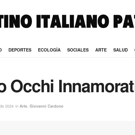
O
DEPORTES
ECOLOGÍA
SOCIALES
ARTE
SALUD
o Occhi Innamorat
 de 2024
in
Arte
,
Giovanni Cardone