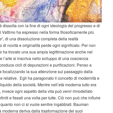
 dissolta con la fine di ogni ideologia del progresso e di
i Vattimo ha espresso nella forma filosoficamente più
”, di una dissoluzione completa della realtà
o di novità e originalità perde ogni significato. Per non
 che ha trovato una sua ampia legittimazione anche nel
 l’arte si inscriva nello sviluppo di una coscienza
 produce cicli di depurazioni e purificazioni. Penso a
 focalizzando la sua attenzione sul passaggio dalla
e relative. Egli ha paragonato il concetto di modernità e
liquido della società. Mentre nell’età moderna tutto era
, invece ogni aspetto della vita può venir rimodellato
initi e fissati una volta per tutte. Ciò non può che influire
 quanto non ci si vuole sentire ingabbiati. Bauman
tà moderna deriva dalla trasformazione dei suoi