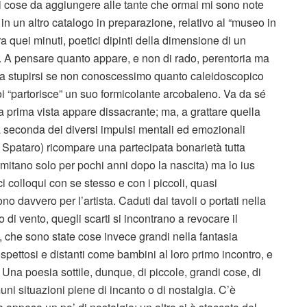
di cose da aggiungere alle tante che ormai mi sono note
in un altro catalogo in preparazione, relativo al “museo in
 quei minuti, poetici dipinti della dimensione di un
o. A pensare quanto appare, e non di rado, perentoria ma
da stupirsi se non conoscessimo quanto caleidoscopico
 “partorisce” un suo formicolante arcobaleno. Va da sé
a prima vista appare dissacrante; ma, a grattare quella
a seconda dei diversi impulsi mentali ed emozionali
Spataro) ricompare una partecipata bonarietà tutta
rmitano solo per pochi anni dopo la nascita) ma lo ius
ci colloqui con se stesso e con i piccoli, quasi
ono davvero per l’artista. Caduti dai tavoli o portati nella
o di vento, quegli scarti si incontrano a revocare il
”, che sono state cose invece grandi nella fantasia
spettosi e distanti come bambini al loro primo incontro, e
Una poesia sottile, dunque, di piccole, grandi cose, di
uni situazioni piene di incanto o di nostalgia. C’è