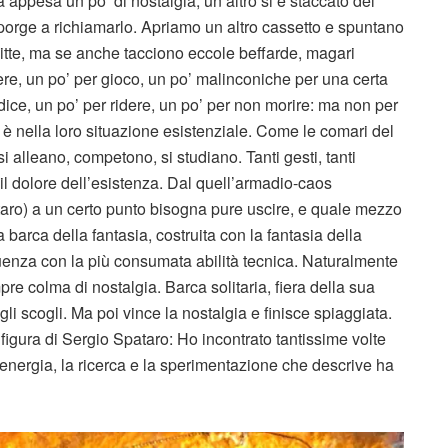
appesa un po’ di nostalgia; un altro si è staccato del
i sporge a richiamarlo. Apriamo un altro cassetto e spuntano
itte, ma se anche tacciono eccole beffarde, magari
tere, un po’ per gioco, un po’ malinconiche per una certa
dice, un po’ per ridere, un po’ per non morire: ma non per
 nella loro situazione esistenziale. Come le comari del
si alleano, competono, si studiano. Tanti gesti, tanti
il dolore dell’esistenza. Dal quell’armadio-caos
pataro) a un certo punto bisogna pure uscire, e quale mezzo
arca della fantasia, costruita con la fantasia della
enza con la più consumata abilità tecnica. Naturalmente
re colma di nostalgia. Barca solitaria, fiera della sua
gli scogli. Ma poi vince la nostalgia e finisce spiaggiata.
a figura di Sergio Spataro: Ho incontrato tantissime volte
’energia, la ricerca e la sperimentazione che descrive ha