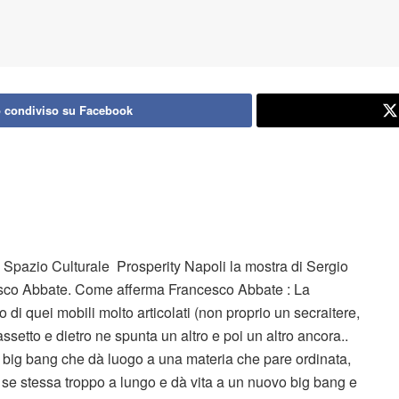
 condiviso su Facebook
 Spazio Culturale Prosperity Napoli la mostra di Sergio
cesco Abbate. Come afferma Francesco Abbate : La
di quei mobili molto articolati (non proprio un secraitere,
setto e dietro ne spunta un altro e poi un altro ancora..
 big bang che dà luogo a una materia che pare ordinata,
se stessa troppo a lungo e dà vita a un nuovo big bang e