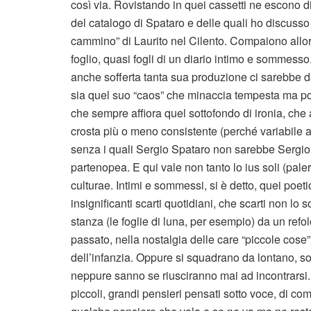
così via. Rovistando in quei cassetti ne escono 
del catalogo di Spataro e delle quali ho discusso 
cammino” di Laurito nel Cilento. Compaiono allora
foglio, quasi fogli di un diario intimo e sommess
anche sofferta tanta sua produzione ci sarebbe 
sia quel suo “caos” che minaccia tempesta ma poi
che sempre affiora quel sottofondo di ironia, che 
crosta più o meno consistente (perché variabile 
senza i quali Sergio Spataro non sarebbe Sergio 
partenopea. E qui vale non tanto lo ius soli (pale
culturae. Intimi e sommessi, si è detto, quei poeti
insignificanti scarti quotidiani, che scarti non lo s
stanza (le foglie di luna, per esempio) da un refol
passato, nella nostalgia delle care “piccole cose
dell’infanzia. Oppure si squadrano da lontano, so
neppure sanno se riusciranno mai ad incontrarsi. 
piccoli, grandi pensieri pensati sotto voce, di com