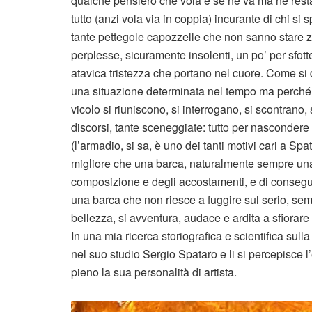
qualche pensiero che vola e se ne va ma ne resta 
tutto (anzi vola via in coppia) incurante di chi s
tante pettegole capozzelle che non sanno stare z
perplesse, sicuramente insolenti, un po’ per sfot
atavica tristezza che portano nel cuore. Come si 
una situazione determinata nel tempo ma perché è
vicolo si riuniscono, si interrogano, si scontrano, 
discorsi, tante sceneggiate: tutto per nascondere 
(l’armadio, si sa, è uno dei tanti motivi cari a S
migliore che una barca, naturalmente sempre una b
composizione e degli accostamenti, e di consegu
una barca che non riesce a fuggire sul serio, semp
bellezza, si avventura, audace e ardita a sfiorare 
In una mia ricerca storiografica e scientifica sull
nel suo studio Sergio Spataro e li si percepisce l
pieno la sua personalità di artista.