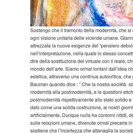
Sostengo che il tramonto della modernità, che si è
ogni visione unitaria delle vicende umane. Giann
attrezzata la nuove esigenze del “pensiero debole
nell’interpretazione, nella quale lo stesso concett
dire della sostituzione del virtuale con il reale,
mondo dell’arte. Siamo ormai lontani dall’idea che
estetica, attraverso una continua autocritica, che
Bauman quando dice : “ Che la nostra sociètà sta
modernità alla postmodernità, e le questioni etich
postmodernità rispettivamente allo stato solido e 
dato come una solida costruzione, ai nostri giorni
artificialmente. Dunque nulla ha contorni nitidi, def
sulle relazioni umane, divenute ormai precarie in
sostiene che l’incertezza che attanaglia la socie