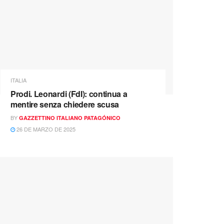
ITALIA
Prodi. Leonardi (FdI): continua a
mentire senza chiedere scusa
BY
GAZZETTINO ITALIANO PATAGÓNICO
26 DE MARZO DE 2025