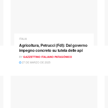
ITALIA
Agricoltura, Petrucci (FdI): Dal governo
impegno concreto su tutela delle api
BY
GAZZETTINO ITALIANO PATAGÓNICO
27 DE MARZO DE 2025