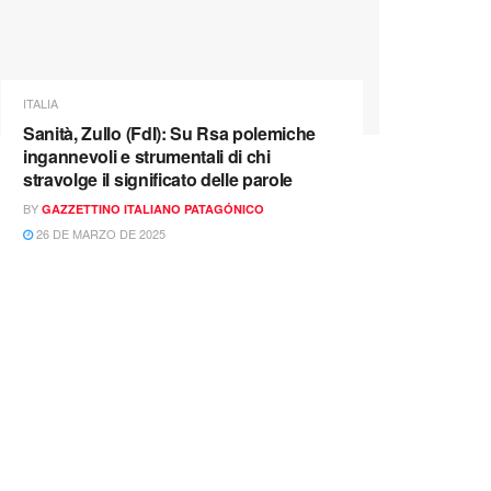
ITALIA
Sanità, Zullo (FdI): Su Rsa polemiche
ingannevoli e strumentali di chi
stravolge il significato delle parole
BY
GAZZETTINO ITALIANO PATAGÓNICO
26 DE MARZO DE 2025