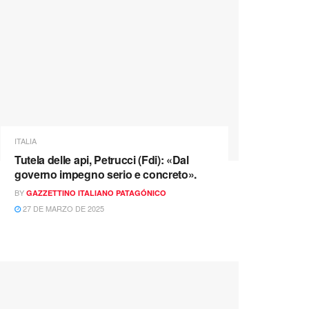
ITALIA
Tutela delle api, Petrucci (Fdi): «Dal
governo impegno serio e concreto».
BY
GAZZETTINO ITALIANO PATAGÓNICO
27 DE MARZO DE 2025