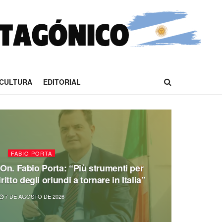
CULTURA
EDITORIAL
FABIO PORTA
’On. Fabio Porta: “Più strumenti per
iritto degli oriundi a tornare in Italia”
7 DE AGOSTO DE 2026