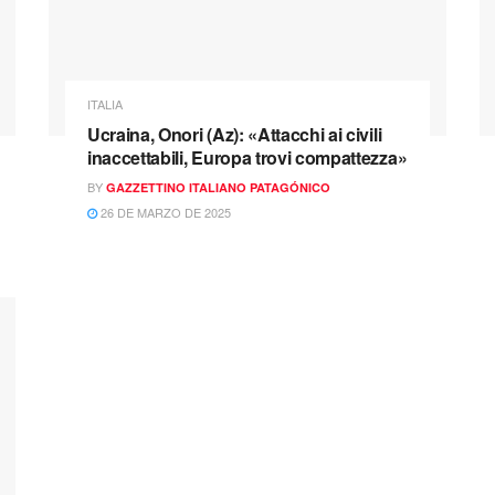
ITALIA
Ucraina, Onori (Az): «Attacchi ai civili
inaccettabili, Europa trovi compattezza»
BY
GAZZETTINO ITALIANO PATAGÓNICO
26 DE MARZO DE 2025