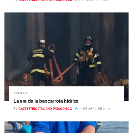
AMBIENTE
La era de la bancarrota hídrica
BY
GAZZETTINO ITALIANO PATAGÓNICO
27 DE ABRIL DE 2026