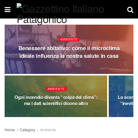
AMBIENTE
Benessere abitativo: come il microclima
ideale influenza la nostra salute in casa
AMBIENTE
Ogni incendio diventa “colpa del clima”:
Lo scenari
ma i dati scientifici dicono altro
“inevitab
Home
Category
Ambiente