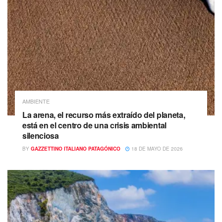
AMBIENTE
La arena, el recurso más extraído del planeta,
está en el centro de una crisis ambiental
silenciosa
BY
GAZZETTINO ITALIANO PATAGÓNICO
18 DE MAYO DE 2026