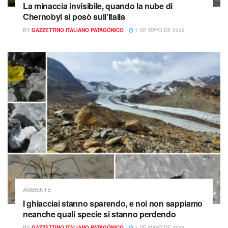
La minaccia invisibile, quando la nube di
Chernobyl si posò sull’Italia
BY
GAZZETTINO ITALIANO PATAGÓNICO
1 DE MAYO DE 2026
AMBIENTE
I ghiacciai stanno sparendo, e noi non sappiamo
neanche quali specie si stanno perdendo
BY
GAZZETTINO ITALIANO PATAGÓNICO
1 DE MAYO DE 2026