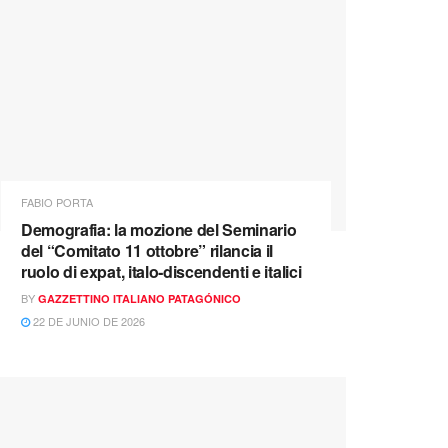
FABIO PORTA
Demografia: la mozione del Seminario
del “Comitato 11 ottobre” rilancia il
ruolo di expat, italo‑discendenti e italici
BY
GAZZETTINO ITALIANO PATAGÓNICO
22 DE JUNIO DE 2026