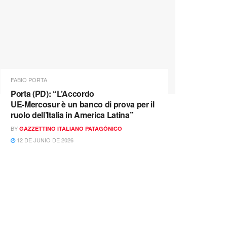
FABIO PORTA
Porta (PD): “L’Accordo
UE‑Mercosur è un banco di prova per il
ruolo dell’Italia in America Latina”
BY
GAZZETTINO ITALIANO PATAGÓNICO
12 DE JUNIO DE 2026