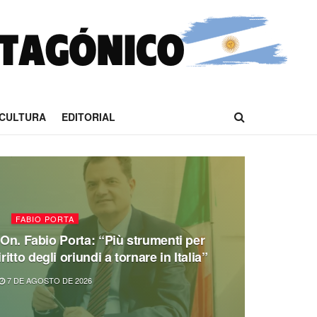
CULTURA
EDITORIAL
FABIO PORTA
’On. Fabio Porta: “Più strumenti per
iritto degli oriundi a tornare in Italia”
7 DE AGOSTO DE 2026