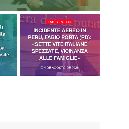
FABIO PORTA
D)
INCIDENTE AEREO IN
ita
PERÙ, FABIO PORTA (PD):
«SETTE VITE ITALIANE
sa
SPEZZATE, VICINANZA
sile
ALLE FAMIGLIE»
4 DE AGOSTO DE 2026