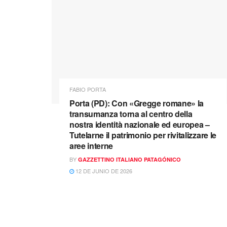
FABIO PORTA
Porta (PD): Con «Gregge romane» la
transumanza torna al centro della
nostra identità nazionale ed europea –
Tutelarne il patrimonio per rivitalizzare le
aree interne
BY
GAZZETTINO ITALIANO PATAGÓNICO
12 DE JUNIO DE 2026