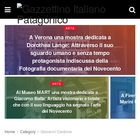
ARTE
A Verona una mostra dedicata a
Dorothea Lange: Attraverso il suo
sguardo umano e senza tempo
protagonista indiscussa della
Fotografia documentaria del Novecento
ARTE
Al Museo MART una mostra dedicata a
A Firenz
Giacomo Balla: Artista visionario e totale
Marini Un
che con il suo linguaggio ha segnato l’arte
del Novecento
Home
Category
Giovanni Cardone