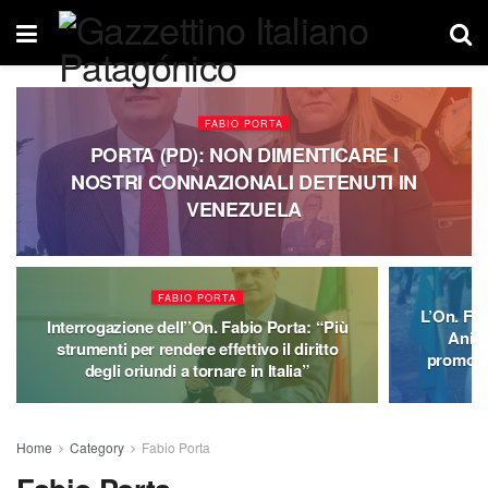
FABIO PORTA
PORTA (PD): NON DIMENTICARE I
NOSTRI CONNAZIONALI DETENUTI IN
VENEZUELA
FABIO PORTA
L’On. Fa
Interrogazione dell’’On. Fabio Porta: “Più
Anita
strumenti per rendere effettivo il diritto
promossa
degli oriundi a tornare in Italia”
Home
Category
Fabio Porta